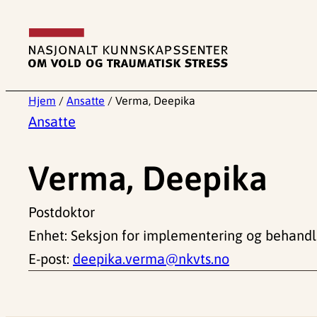
Hopp
til
innhold
Hjem
/
Ansatte
/
Verma, Deepika
Ansatte
Verma, Deepika
Postdoktor
Enhet: Seksjon for implementering og behandl
E-post:
deepika.verma@nkvts.no