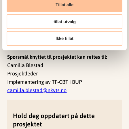
(TF-CBT) er en akseptabel og gjennomførbar
Tillat alle
behandling som gir traumeutsatte barn og
ungdom med PTSD kortere og mer effektive
tillat utvalg
behandlingsforløp. Les mer om STREAM
her.
Ikke tillat
Tilleggsinformasjon
Spørsmål knyttet til prosjektet kan rettes til:
Camilla Blestad
Prosjektleder
Implementering av TF-CBT i BUP
camilla.blestad@nkvts.no
Hold deg oppdatert på dette
prosjektet