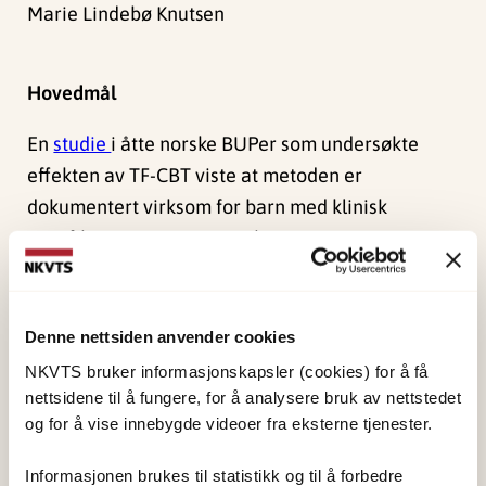
Marie Lindebø Knutsen
Hovedmål
En
studie
i åtte norske BUPer som undersøkte
effekten av TF-CBT viste at metoden er
dokumentert virksom for barn med klinisk
signifikante posttraumatiske stress-symptomer.
Første implementeringsperiode varte fra 2012 til
2017 (se ytterligere informasjon om denne
prosjektperioden
her
). Andre
Denne nettsiden anvender cookies
implementeringsperiode varte fra 2018 til 2021
NKVTS bruker informasjonskapsler (cookies) for å få
(se ytterligere informasjon om denne
nettsidene til å fungere, for å analysere bruk av nettstedet
og for å vise innebygde videoer fra eksterne tjenester.
prosjektperioden
her
). Ved utgangen av 2025 har
NKVTS bidratt til implementering av TF-CBT i
Informasjonen brukes til statistikk og til å forbedre