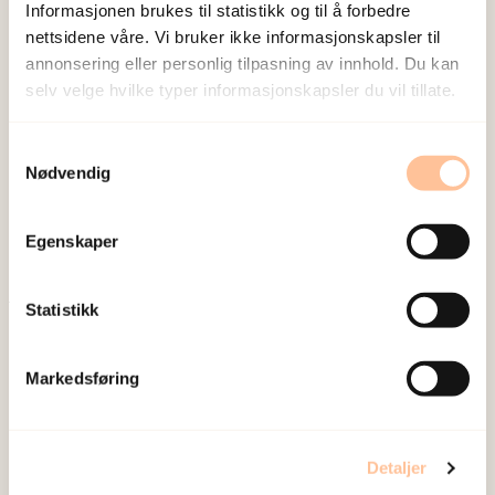
Informasjonen brukes til statistikk og til å forbedre
nettsidene våre. Vi bruker ikke informasjonskapsler til
annonsering eller personlig tilpasning av innhold. Du kan
selv velge hvilke typer informasjonskapsler du vil tillate.
NKVTS utvikler og sprer kunnskap og kompetanse
Samtykkevalg
om vold og traumatisk stress. Formålet er å bidra
Nødvendig
til å forebygge og redusere de helsemessige og
sosiale konsekvensene som vold og traumatisk
Egenskaper
stress kan medføre.
Statistikk
Om oss
Ansatte
Markedsføring
Ledige stillinger
Publikasjoner
Prosjekter
Detaljer
Seminarer og arrangementer