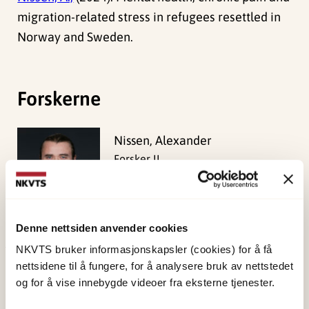
migration-related stress in refugees resettled in
Norway and Sweden.
Forskerne
Nissen, Alexander
Forsker II
Vis profil
Denne nettsiden anvender cookies
NKVTS bruker informasjonskapsler (cookies) for å få
Publisert:
19. mars 2026
nettsidene til å fungere, for å analysere bruk av nettstedet
og for å vise innebygde videoer fra eksterne tjenester.
Sist redigert:
8. august 2026