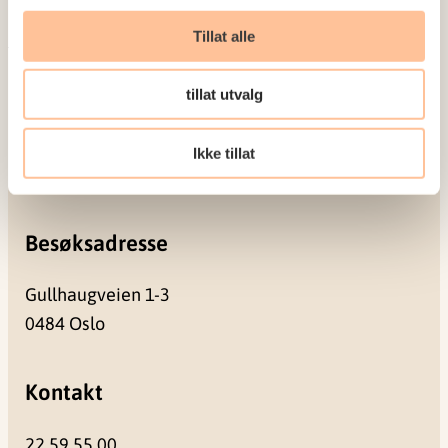
Meld deg på vårt nyhetsbrev
Tillat alle
Postadresse
tillat utvalg
Pb. 181 Nydalen
Ikke tillat
0409 Oslo
Besøksadresse
Gullhaugveien 1-3
0484 Oslo
Kontakt
22 59 55 00