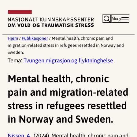
Hopp
til
Meny
innhold
Hjem
/
Publikasjoner
/
Mental health, chronic pain and
migration-related stress in refugees resettled in Norway and
Sweden.
Tema:
Tvungen migrasjon og flyktninghelse
Mental health, chronic
pain and migration-related
stress in refugees resettled
in Norway and Sweden.
Nissen, A.,
(2024). Mental health, chronic pain and