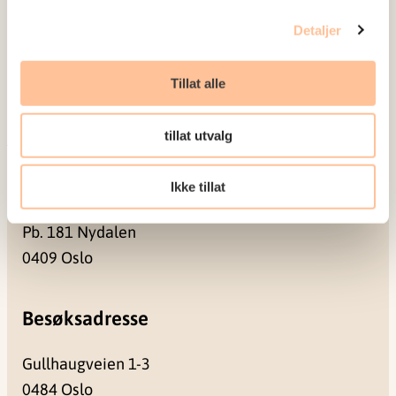
Ledige stillinger
Detaljer
Publikasjoner
Prosjekter
Tillat alle
Seminarer og arrangementer
Meld deg på vårt nyhetsbrev
tillat utvalg
Postadresse
Ikke tillat
Pb. 181 Nydalen
0409 Oslo
Besøksadresse
Gullhaugveien 1-3
0484 Oslo