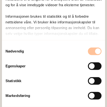
og for å vise innebygde videoer fra eksterne tjenester.
Publisert:
19. mars 2026
Informasjonen brukes til statistikk og til å forbedre
Sist redigert:
9. august 2026
nettsidene våre. Vi bruker ikke informasjonskapsler til
annonsering eller personlig tilpasning av innhold. Du kan
selv velge hvilke typer informasjonskapsler du vil tillate.
Samtykkevalg
Nødvendig
NKVTS utvikler og sprer kunnskap og kompetanse
om vold og traumatisk stress. Formålet er å bidra
Egenskaper
til å forebygge og redusere de helsemessige og
sosiale konsekvensene som vold og traumatisk
Statistikk
stress kan medføre.
Markedsføring
Om oss
Ansatte