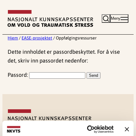
Hopp
til
Meny
innhold
Hjem
/
EASE-prosjektet
/
Oppfølgingsressurser
Dette innholdet er passordbeskyttet. For å vise
det, skriv inn passordet nedenfor:
Passord:
NKVTS utvikler og sprer kunnskap og kompetanse