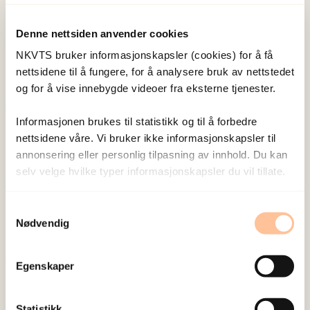
om vold og traumatisk stress. Formålet er å bidra
Denne nettsiden anvender cookies
til å forebygge og redusere de helsemessige og
NKVTS bruker informasjonskapsler (cookies) for å få
sosiale konsekvensene som vold og traumatisk
nettsidene til å fungere, for å analysere bruk av nettstedet
stress kan medføre.
og for å vise innebygde videoer fra eksterne tjenester.
Informasjonen brukes til statistikk og til å forbedre
Om oss
nettsidene våre. Vi bruker ikke informasjonskapsler til
Ansatte
annonsering eller personlig tilpasning av innhold. Du kan
Ledige stillinger
selv velge hvilke typer informasjonskapsler du vil tillate.
Publikasjoner
Prosjekter
Samtykkevalg
Nødvendig
Seminarer og arrangementer
Meld deg på vårt nyhetsbrev
Egenskaper
Postadresse
Statistikk