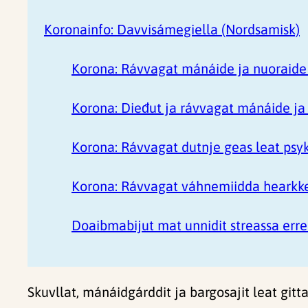
Koronainfo: Davvisámegiella (Nordsamisk)
Korona: Rávvagat mánáide ja nuoraide
Korona: Dieđut ja rávvagat mánáide ja 
Korona: Rávvagat dutnje geas leat psyk
Korona: Rávvagat váhnemiidda hearkkes
Doaibmabijut mat unnidit streassa erre
Skuvllat, mánáidgárddit ja bargosajit leat gi