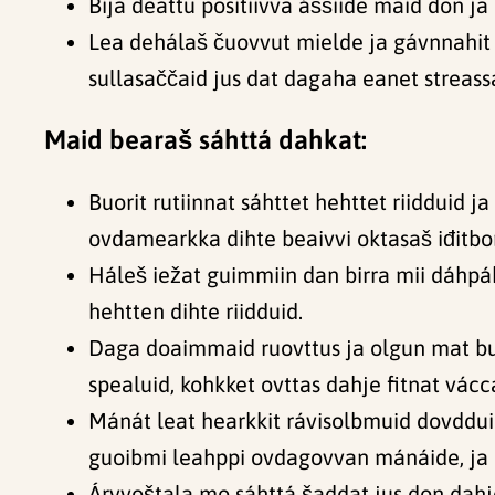
Bija deattu positiivva áššiide maid don ja
Lea dehálaš čuovvut mielde ja gávnnahit
sullasaččaid jus dat dagaha eanet streas
Maid bearaš sáhttá dahkat:
Buorit rutiinnat sáhttet hehttet riidduid j
ovdamearkka dihte beaivvi oktasaš iđitbo
Háleš iežat guimmiin dan birra mii dáhpá
hehtten dihte riidduid.
Daga doaimmaid ruovttus ja olgun mat bukt
spealuid, kohkket ovttas dahje fitnat vác
Mánát leat hearkkit rávisolbmuid dovddui
guoibmi leahppi ovdagovvan mánáide, ja a
Árvvoštala mo sáhttá šaddat jus don dahje