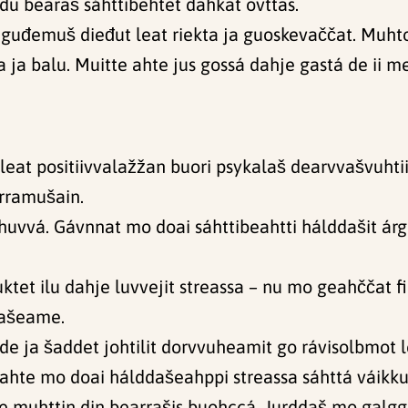
 du bearaš sáhttibehtet dahkat ovttas.
 guđemuš dieđut leat riekta ja guoskevaččat. Muht
sa ja balu. Muitte ahte jus gossá dahje gastá de i
a leat positiivvalažžan buori psykalaš dearvvašvuhtii
rramušain.
huvvá. Gávnnat mo doai sáhttibeahtti hálddašit árg
et ilu dahje luvvejit streassa – nu mo geahččat fi
cašeame.
de ja šaddet johtilit dorvvuheamit go rávisolbmot 
hte mo doai hálddašeahppi streassa sáhttá váikkuhi
 muhttin din bearrašis buohccá. Jurddaš mo galggat 