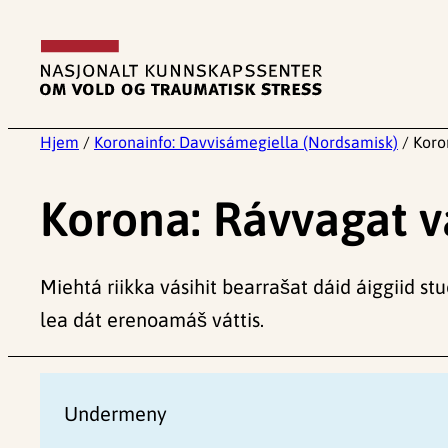
Hopp
til
innhold
Hjem
/
Koronainfo: Davvisámegiella (Nordsamisk)
/
Koro
Korona: Rávvagat v
Miehtá riikka vásihit bearrašat dáid áiggiid st
lea dát erenoamáš váttis.
Undermeny