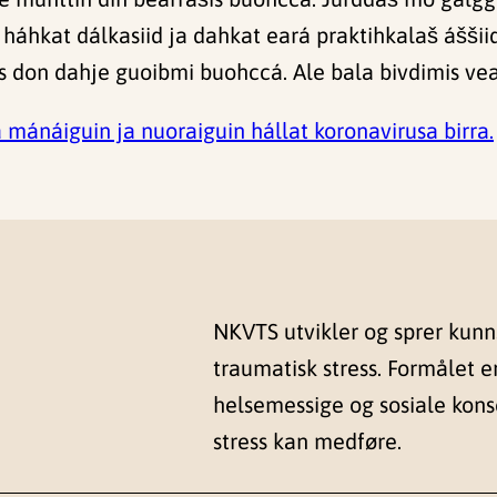
 háhkat dálkasiid ja dahkat eará praktihkalaš áššiid
s don dahje guoibmi buohccá. Ale bala bivdimis vea
mánáiguin ja nuoraiguin hállat koronavirusa birra.
NKVTS utvikler og sprer kun
traumatisk stress. Formålet e
helsemessige og sosiale kon
stress kan medføre.