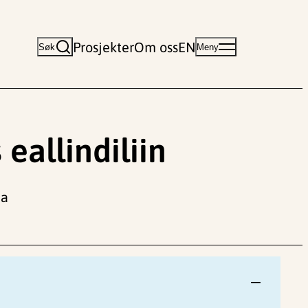
Prosjekter
Om oss
EN
Søk
Meny
eallindiliin
da