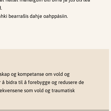
.
hki bearrašis dahje oahppásiin.
nskap og kompetanse om vold og
r å bidra til å forebygge og redusere de
sekvensene som vold og traumatisk