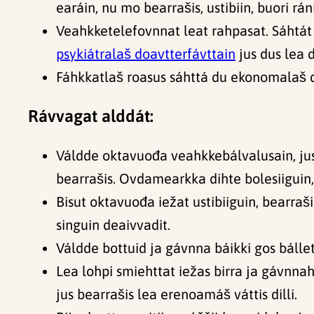
earáin, nu mo bearrašis, ustibiin, buori 
Veahkketelefovnnat leat rahpasat. Sáhtá
psykiátralaš doavtterfávttain
jus dus lea 
Fáhkkatlaš roasus sáhttá du ekonomalaš d
Rávvagat alddát:
Váldde oktavuođa veahkkebálvalusain, ju
bearrašis. Ovdamearkka dihte bolesiiguin
Bisut oktavuođa iežat ustibiiguin, bearraš
singuin deaivvadit.
Váldde bottuid ja gávnna báikki gos bállet
Lea lohpi smiehttat iežas birra ja gávnn
jus bearrašis lea erenoamáš váttis dilli.