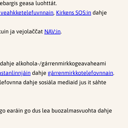
ebargis geasa luohttát.
 veahkketelefuvnnain
,
Kirkens SOS:in
dahje
kuin ja vejolaččat
NAV:in
.
đa dahje alkohola-/gárrenmirkkogeavaheami
astanlinnjáin
dahje
gárrenmirkkotelefovnnain
.
elefovnna dahje sosiála mediaid jus it sáhte
á go earáin go dus lea buozalmasvuohta dahje