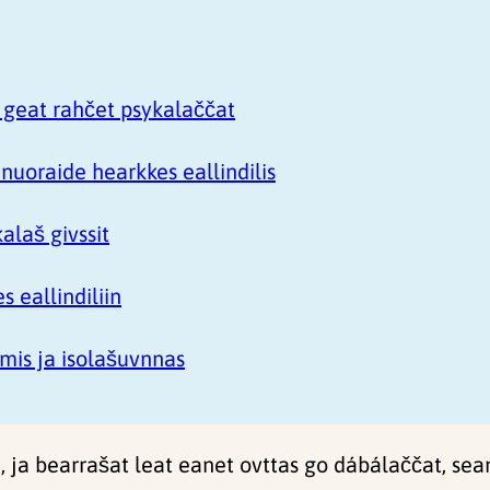
 geat rahčet psykalaččat
nuoraide hearkkes eallindilis
alaš givssit
 eallindiliin
mis ja isolašuvnnas
tta, ja bearrašat leat eanet ovttas go dábálaččat, 