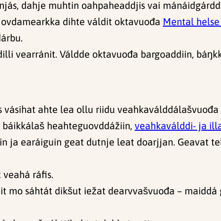
ránnjás, dahje muhtin oahpaheaddjis vai mánáidgárdd
t ovdamearkka dihte váldit oktavuođa
Mental helse
dárbu.
illi vearránit. Váldde oktavuođa bargoaddiin, báŋk
s vásihat ahte lea ollu riidu veahkaválddálašvuo
, báikkálaš heahteguovddážiin,
veahkaválddi- ja ill
iin ja earáiguin geat dutnje leat doarjjan. Geavat t
 veahá ráfis.
ahit mo sáhtát dikšut iežat dearvvašvuođa – maidd