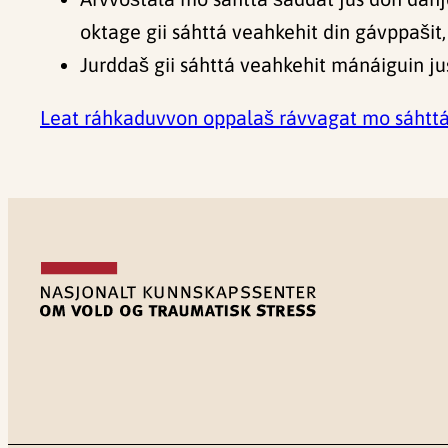
oktage gii sáhttá veahkehit din gávppašit,
Jurddaš gii sáhttá veahkehit mánáiguin ju
Leat ráhkaduvvon oppalaš rávvagat mo sáhttá 