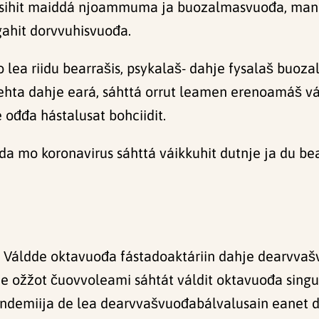
ásihit maiddá njoammuma ja buozalmasvuođa, man sáh
agahit dorvvuhisvuođa.
go lea riidu bearrašis, psykalaš- dahje fysalaš buoz
hta dahje eará, sáhttá orrut leamen erenoamáš vátt
 ođđa hástalusat bohciidit.
a mo koronavirus sáhttá váikkuhit dutnje ja du bea
Váldde oktavuođa fástadoaktáriin dahje dearvvašv
je ožžot čuovvoleami sáhtát váldit oktavuođa singu
 pandemiija de lea dearvvašvuođabálvalusain eanet