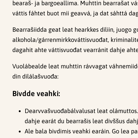
bearaš- ja bargoeallima. Muhttin bearrašat v
váttis fáhtet buot mii geavvá, ja dat sáhttá d
Bearrašiidda geat leat hearkkes diliin, juogo 
alkohola/gárrenmirkkováttisvuođat, kriminalite
dagahit ahte váttisvuođat vearránit dahje ahte
Vuolábealde leat muhttin rávvagat váhnemiidd
din dilálašvuođa:
Bivdde veahki:
Dearvvašvuođabálvalusat leat olámuttos. 
dahje earát du bearrašis leat divššus dah
Ale bala bivdimis veahki earáin. Go lea