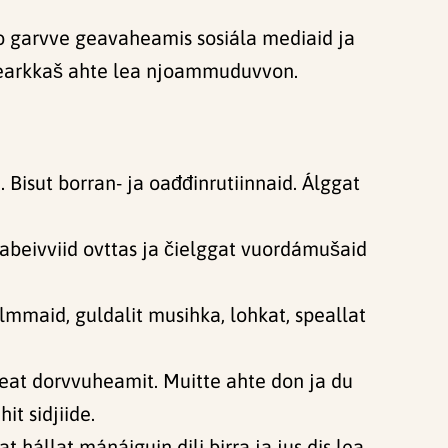
o garvve geavaheamis sosiála mediaid ja
i mearkkaš ahte lea njoammuduvvon.
. Bisut borran- ja oađđinrutiinnaid. Álggat
abeivviid ovttas ja čielggat vuordámušaid
lmmaid, guldalit musihka, lohkat, speallat
leat dorvvuheamit. Muitte ahte don ja du
t sidjiide.
hállat mánáiguin dili birra ja jus dis lea