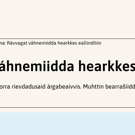
na: Rávvagat váhnemiidda hearkkes eallindiliin
áhnemiidda hearkkes 
uorra rievdadusaid árgabeaivvis. Muhttin bearrašiid