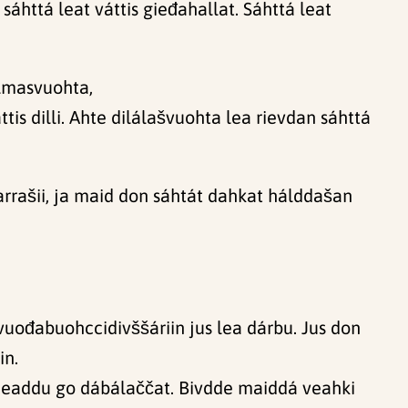
ttá leat váttis gieđahallat. Sáhttá leat
almasvuohta,
is dilli. Ahte dilálašvuohta lea rievdan sáhttá
rrašii, ja maid don sáhtát dahkat hálddašan
uođabuohccidivššáriin jus lea dárbu. Jus don
in.
 deaddu go dábálaččat. Bivdde maiddá veahki