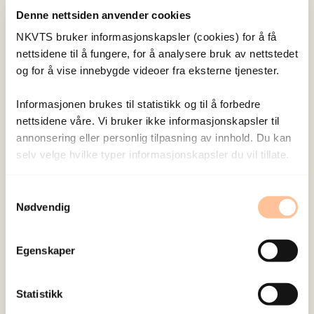
UiO.
Denne nettsiden anvender cookies
NKVTS bruker informasjonskapsler (cookies) for å få
Metode
nettsidene til å fungere, for å analysere bruk av nettstedet
og for å vise innebygde videoer fra eksterne tjenester.
Analyser av epidemiologiske data fra Den norske
Informasjonen brukes til statistikk og til å forbedre
Mor og Barn undersøkelsen ved
nettsidene våre. Vi bruker ikke informasjonskapsler til
Folkehelseinstituttet.
annonsering eller personlig tilpasning av innhold. Du kan
selv velge hvilke typer informasjonskapsler du vil tillate.
Hold deg oppdatert på dette
Samtykkevalg
Nødvendig
prosjektet
Vi sender deg en e-post når vi legger til nye
Egenskaper
resultater
Statistikk
E-post
*