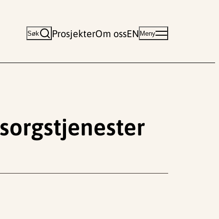
Prosjekter
Om oss
EN
Søk
Meny
sorgstjenester