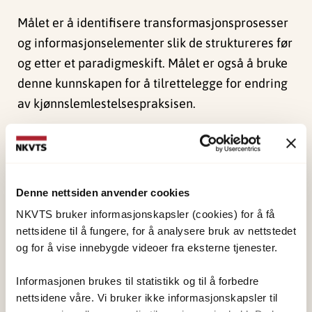
Målet er å identifisere transformasjonsprosesser
og informasjonselementer slik de struktureres før
og etter et paradigmeskift. Målet er også å bruke
denne kunnskapen for å tilrettelegge for endring
av kjønnslemlestelsespraksisen.
Metode
Metoden består av kvalitative strukturerte og
Denne nettsiden anvender cookies
ustrukturerte intervjuer. I tillegg brukes en case-
NKVTS bruker informasjonskapsler (cookies) for å få
study modell hvor forsøker å identifisere
nettsidene til å fungere, for å analysere bruk av nettstedet
og analyserer nøkkelhendelser.
og for å vise innebygde videoer fra eksterne tjenester.
Den nasjonale kompetansefunksjonen har
Informasjonen brukes til statistikk og til å forbedre
etablert ulike nettverk med berørte grupper og
nettsidene våre. Vi bruker ikke informasjonskapsler til