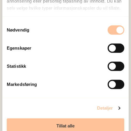
annonsering eller personlig tilpasning av innhold. Du kan
nettverk:
selv velge hvilke typer informasjonskapsler du vil tillate.
Pan African Womens Association (PAWA), RVTS’er,
NAKMI, Amathea, PMV, FOKUS kvinner, mm.
Samtykkevalg
Nødvendig
NOKC (Nasjonalt kunnskapsenter for
helsetjenesten) har på oppdrag fra NKVTS skrevet
Egenskaper
rapporten:
Effectiveness of interventions
designed to reduce the prevalence of female
Statistikk
genital mutilation/cutting
«.
Markedsføring
Hold deg oppdatert på dette
prosjektet
Detaljer
Vi sender deg en e-post når vi legger til nye
Tillat alle
resultater