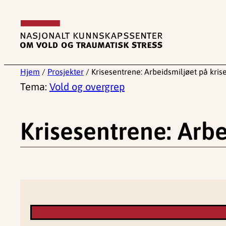
Hopp
til
innhold
Hjem
/
Prosjekter
/
Krisesentrene: Arbeidsmiljøet på kri
Tema:
Vold og overgrep
Krisesentrene: Arbe