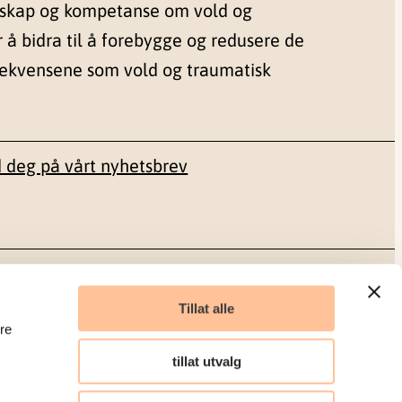
nskap og kompetanse om vold og
r å bidra til å forebygge og redusere de
sekvensene som vold og traumatisk
 deg på vårt nyhetsbrev
Sosiale medier
Tillat alle
re
Facebook
tillat utvalg
LinkedIn