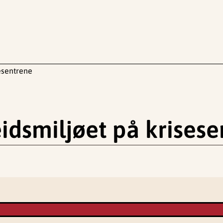
sesentrene
idsmiljøet på krises