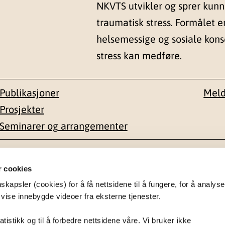
NKVTS utvikler og sprer kun
traumatisk stress. Formålet e
helsemessige og sosiale kon
stress kan medføre.
Publikasjoner
Meld
Prosjekter
Seminarer og arrangementer
esse
Kontakt
r cookies
apsler (cookies) for å få nettsidene til å fungere, for å analyse
en 1-3
22 59 55 00
 vise innebygde videoer fra eksterne tjenester.
postmottak@nkvts.no
atistikk og til å forbedre nettsidene våre. Vi bruker ikke