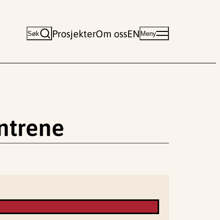
Prosjekter
Om oss
EN
Søk
Meny
entrene