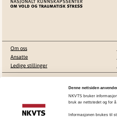
Om oss
Ansatte
Ledige stillinger
Postadresse
Besøksadr
Denne nettsiden anvende
NKVTS bruker informasjonsk
Pb. 181 Nydalen
Gullhaugvei
bruk av nettstedet og for å
0409 Oslo
0484 Oslo
Informasjonen brukes til st