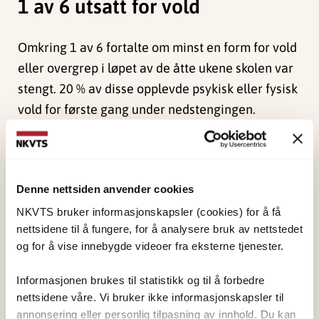
1 av 6 utsatt for vold
Omkring 1 av 6 fortalte om minst en form for vold
eller overgrep i løpet av de åtte ukene skolen var
stengt. 20 % av disse opplevde psykisk eller fysisk
vold for første gang under nedstengingen.
Nettovergrep debuterte for mange under
nedstengingen. Jenter var mye mer utsatt enn
gutter.
Denne nettsiden anvender cookies
Lavinntekstfamilier mer
NKVTS bruker informasjonskapsler (cookies) for å få
nettsidene til å fungere, for å analysere bruk av nettstedet
rammet
og for å vise innebygde videoer fra eksterne tjenester.
Ungdom i lavinntektsfamilier og der foreldrene
Informasjonen brukes til statistikk og til å forbedre
nettsidene våre. Vi bruker ikke informasjonskapsler til
hadde psykososiale vansker, var mer utsatt for
annonsering eller personlig tilpasning av innhold. Du kan