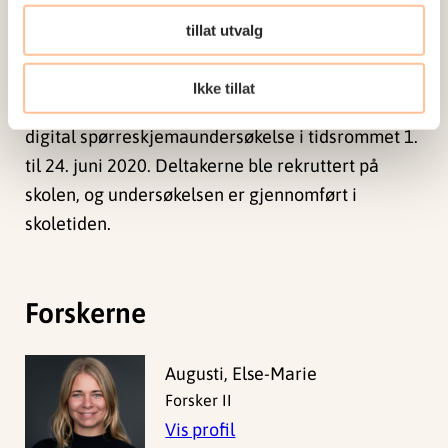
hvordan slike gjentatte bølger og vedvarende
usikkerhet om fremtiden kan påvirke ungdom.
tillat utvalg
Studien er finansiert av Barne- ungdoms- og
Ikke tillat
familiedirektoratet. Den er gjennomført som en
digital spørreskjemaundersøkelse i tidsrommet 1.
til 24. juni 2020. Deltakerne ble rekruttert på
skolen, og undersøkelsen er gjennomført i
skoletiden.
Forskerne
Augusti, Else-Marie
Forsker II
Vis profil