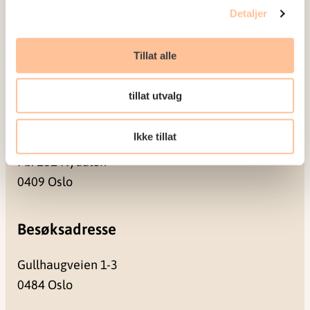
Detaljer
Publikasjoner
Prosjekter
Tillat alle
Seminarer og arrangementer
Meld deg på vårt nyhetsbrev
tillat utvalg
Postadresse
Ikke tillat
Pb. 181 Nydalen
0409 Oslo
Besøksadresse
Gullhaugveien 1-3
0484 Oslo