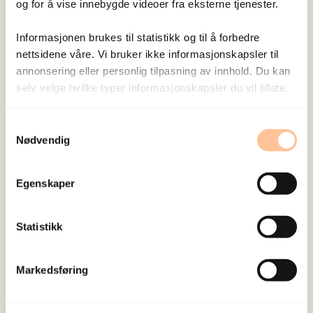
og for å vise innebygde videoer fra eksterne tjenester.
Publisert:
19. mars 2026
Sist redigert:
10. august 2026
Informasjonen brukes til statistikk og til å forbedre
nettsidene våre. Vi bruker ikke informasjonskapsler til
annonsering eller personlig tilpasning av innhold. Du kan
selv velge hvilke typer informasjonskapsler du vil tillate.
Samtykkevalg
Nødvendig
NKVTS utvikler og sprer kunnskap og kompetanse
om vold og traumatisk stress. Formålet er å bidra
til å forebygge og redusere de helsemessige og
Egenskaper
sosiale konsekvensene som vold og traumatisk
stress kan medføre.
Statistikk
Om oss
Markedsføring
Ansatte
Ledige stillinger