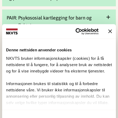
PAIR: Psykososial kartlegging for barn og
unge flyktninger
cPTCI: Kartlegging av posttraumatisk
Denne nettsiden anvender cookies
kognisjoner
NKVTS bruker informasjonskapsler (cookies) for å få
nettsidene til å fungere, for å analysere bruk av nettstedet
og for å vise innebygde videoer fra eksterne tjenester.
PERQ: Foreldres emosjonelle reaksjoner
Informasjonen brukes til statistikk og til å forbedre
nettsidene våre. Vi bruker ikke informasjonskapsler til
annonsering eller personlig tilpasning av innhold. Du kan
selv velge hvilke typer informasjonskapsler du vil tillate.
Samtykkevalg