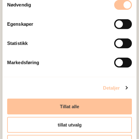
Nødvendig
Egenskaper
Statistikk
Markedsføring
For voksne
Detaljer
TRAPS: Traume- og PTSD-screening for
Tillat alle
voksne
tillat utvalg
FORCE-index: Systematisk måling av