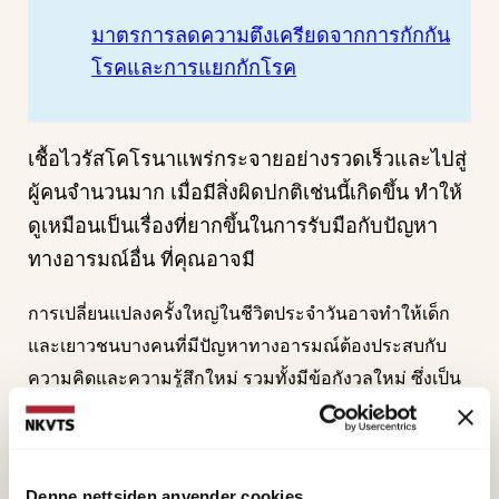
มาตรการลดความตึงเครียดจากการกักกัน
โรคและการแยกกักโรค
เชื้อไวรัสโคโรนาแพร่กระจายอย่างรวดเร็วและไปสู่
ผู้คนจํานวนมาก เมื่อมีสิ่งผิดปกติเช่นนี้เกิดขึ้น ทำให้
ดูเหมือนเป็นเรื่องที่ยากขึ้นในการรับมือกับปัญหา
ทางอารมณ์อื่น ที่คุณอาจมี
การเปลี่ยนแปลงครั้งใหญ่ในชีวิตประจําวันอาจทําให้เด็ก
และเยาวชนบางคนที่มีปัญหาทางอารมณ์ต้องประสบกับ
ความคิดและความรู้สึกใหม่ รวมทั้งมีข้อกังวลใหม่ ซึ่งเป็น
เรื่องปกติ ดังนั้นขอแนะนำให้พูดคุยเรื่องนี้กับผู้ใหญ่หาก
คุณมีคนที่คุณไว้วางใจ
ใช้กลยุทธ์ในการสงบสติอารมณ์เมื่อคุณรู้สึกไม่ดี ลองทํา
Denne nettsiden anvender cookies