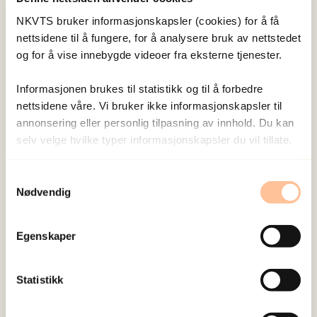
ดังนี้
NKVTS bruker informasjonskapsler (cookies) for å få
nettsidene til å fungere, for å analysere bruk av nettstedet
นอนและตื่นนอนเป็นเวลา
og for å vise innebygde videoer fra eksterne tjenester.
รับประทานอาหารอย่างสม่ำเสมอ
Informasjonen brukes til statistikk og til å forbedre
ทําสิ่งที่คุณชอบทำ
nettsidene våre. Vi bruker ikke informasjonskapsler til
annonsering eller personlig tilpasning av innhold. Du kan
ติดต่อกับเพื่อนและครอบครัวผ่านโซเชียลมีเดีย
selv velge hvilke typer informasjonskapsler du vil tillate.
ติดต่อกับครู/อาจารย์และเพื่อนที่โรงเรียนของคุณโดยตรวจ
Samtykkevalg
สอบโฮมรูมดิจิทัลของโรงเรียนคุณ
Nødvendig
หากคุณมีนักจิตวิทยาหรือคนอื่นที่คุณพูดคุยด้วยเป็นประจํา
เช่น พยาบาลสาธารณสุข คุณก็สามารถลองโทรหาพวก
Egenskaper
เขาหรือติดต่อพวกเขาผ่านโซเชียลมีเดีย
Statistikk
หากคุณต้องการหาใครบางคนพูดคุยด้วย หน้าต่อไปนี้
สามารถช่วยคุณได้: