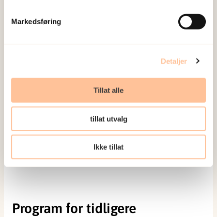
traumebehandlingskonferansen
!
Markedsføring
Få oppdateringer om påmelding og program
etterhvert som det blir klart.
Detaljer
Kontakt oss
Tillat alle
Har du spørsmål du ikke finner svar på på disse
sidene eller trenger å kontakte oss om noe, send
tillat utvalg
oss gjerne en mail.
Ikke tillat
Kontakt oss:
kurs@rvtsost.no
Program for tidligere