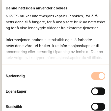
med pasientene i klinikken.
Denne nettsiden anvender cookies
Men en god bro går begge veier, og for å utvikle
NKVTS bruker informasjonskapsler (cookies) for å få
ny kunnskap er vi avhengig av å få informasjon og
nettsidene til å fungere, for å analysere bruk av nettstedet
og for å vise innebygde videoer fra eksterne tjenester.
tilbakemeldinger fra klinikken. Takket være alle
terapeuter, ledere og pasienter som er og har
Informasjonen brukes til statistikk og til å forbedre
vært med på våre tidligere og pågående studier
nettsidene våre. Vi bruker ikke informasjonskapsler til
av behandling og implementering, har vi kunnet
annonsering eller personlig tilpasning av innhold. Du kan
utvikle ny kunnskap.
selv velge hvilke typer informasjonskapsler du vil tillate.
Konferansen arrangeres årlig i begynnelsen av
Samtykkevalg
Nødvendig
mai.
Egenskaper
Vil du vite mer?
Statistikk
Meld deg på eget nyhetsbrev for