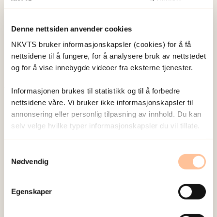
NKVTS utvikler og sprer kunnskap og kompetanse
om vold og traumatisk stress. Formålet er å bidra
Denne nettsiden anvender cookies
til å forebygge og redusere de helsemessige og
NKVTS bruker informasjonskapsler (cookies) for å få
sosiale konsekvensene som vold og traumatisk
nettsidene til å fungere, for å analysere bruk av nettstedet
stress kan medføre.
og for å vise innebygde videoer fra eksterne tjenester.
Informasjonen brukes til statistikk og til å forbedre
Om oss
nettsidene våre. Vi bruker ikke informasjonskapsler til
Ansatte
annonsering eller personlig tilpasning av innhold. Du kan
selv velge hvilke typer informasjonskapsler du vil tillate.
Ledige stillinger
Publikasjoner
Samtykkevalg
Prosjekter
Nødvendig
Seminarer og arrangementer
Meld deg på vårt nyhetsbrev
Egenskaper