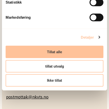
Postadresse
Statistikk
Pb. 181 Nydalen
Markedsføring
0409 Oslo
Besøksadresse
Detaljer
Gullhaugveien 1-3
Tillat alle
0484 Oslo
tillat utvalg
Kontakt
Ikke tillat
22 59 55 00
postmottak@nkvts.no