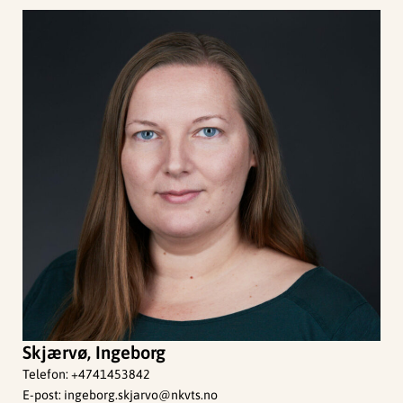
Skjærvø, Ingeborg
Telefon:
+4741453842
E-post:
ingeborg.skjarvo@nkvts.no