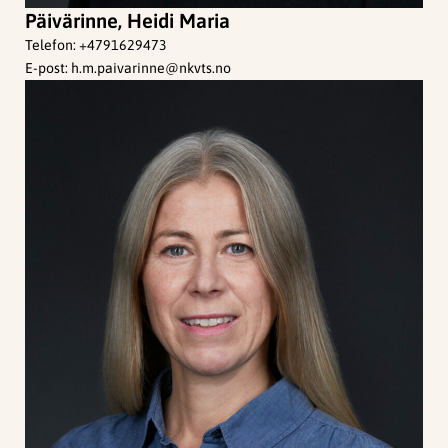
Päivärinne, Heidi Maria
Telefon:
+4791629473
E-post:
h.m.paivarinne@nkvts.no