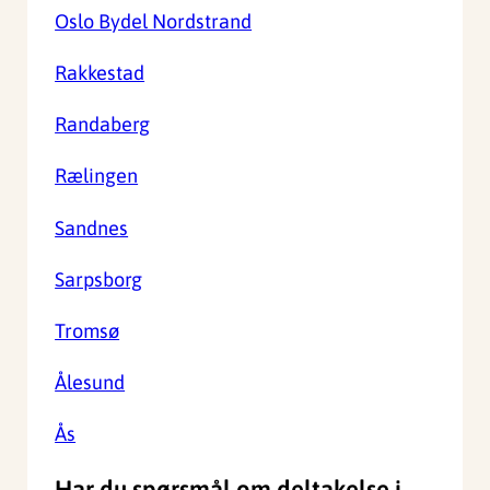
Oslo Bydel Nordstrand
Rakkestad
Randaberg
Rælingen
Sandnes
Sarpsborg
Tromsø
Ålesund
Ås
Har du spørsmål om deltakelse i