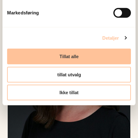
Telefon:
+4797772522
Markedsføring
E-post:
k.j.o.haabrekke@nkvts.no
Detaljer
Tillat alle
tillat utvalg
Ikke tillat