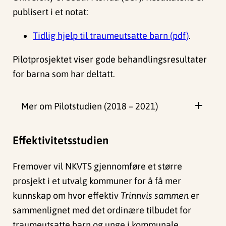
publisert i
et notat:
Tidlig hjelp til traumeutsatte barn (pdf)
.
Pilotprosjektet viser gode behandlingsresultater
for barna som har deltatt.
Mer om Pilotstudien (2018 – 2021)
Effektivitetsstudien
Fremover vil NKVTS gjennomføre et større
prosjekt i et utvalg kommuner for å få mer
kunnskap om hvor effektiv
Trinnvis sammen
er
sammenlignet med det ordinære tilbudet for
traumeutsatte barn og unge i kommunale