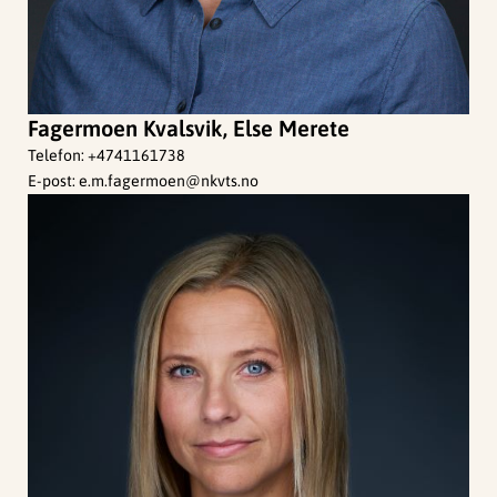
Fagermoen Kvalsvik, Else Merete
Telefon:
+4741161738
E-post:
e.m.fagermoen@nkvts.no