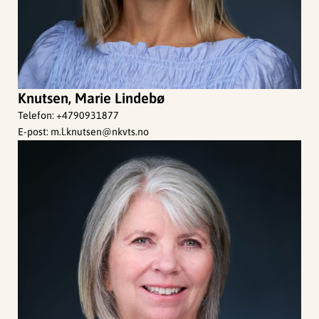
Knutsen, Marie Lindebø
Telefon:
+4790931877
E-post:
m.l.knutsen@nkvts.no