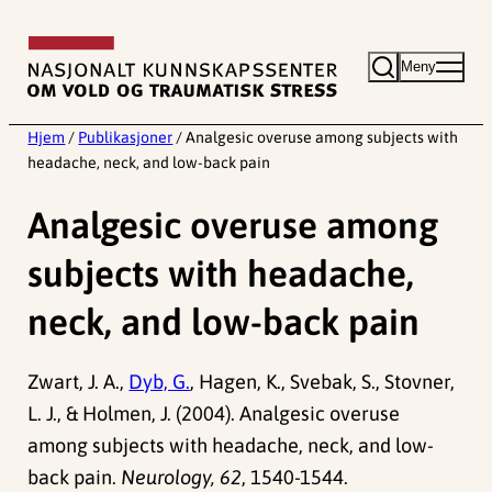
Hopp
til
Meny
innhold
Hjem
/
Publikasjoner
/
Analgesic overuse among subjects with
headache, neck, and low-back pain
Analgesic overuse among
subjects with headache,
neck, and low-back pain
Zwart, J. A.,
Dyb, G.
, Hagen, K., Svebak, S., Stovner,
L. J., & Holmen, J. (2004). Analgesic overuse
among subjects with headache, neck, and low-
back pain.
Neurology, 62
, 1540-1544.