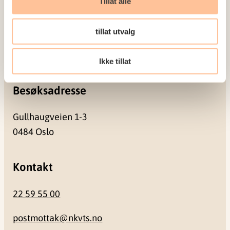
Tillat alle
Postadresse
tillat utvalg
Pb. 181 Nydalen
0409 Oslo
Ikke tillat
Besøksadresse
Gullhaugveien 1-3
0484 Oslo
Kontakt
22 59 55 00
postmottak@nkvts.no