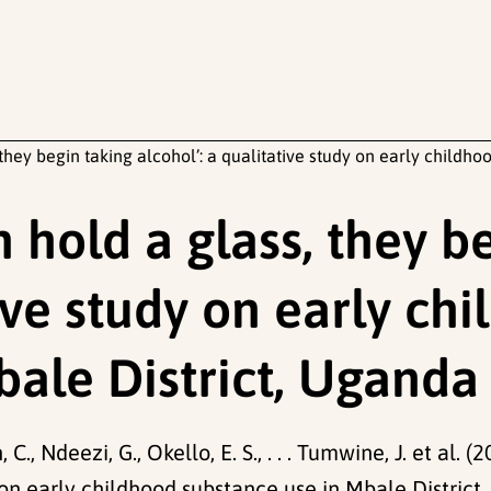
 they begin taking alcohol’: a qualitative study on early childh
n hold a glass, they b
tive study on early ch
bale District, Uganda
 C., Ndeezi, G., Okello, E. S., . . . Tumwine, J. et al. 
y on early childhood substance use in Mbale District