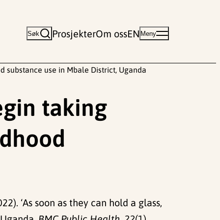
Prosjekter
Om oss
EN
Søk
Meny
ood substance use in Mbale District, Uganda
egin taking
ildhood
(2022). ‘As soon as they can hold a glass,
, Uganda.
BMC Public Health, 22
(1).