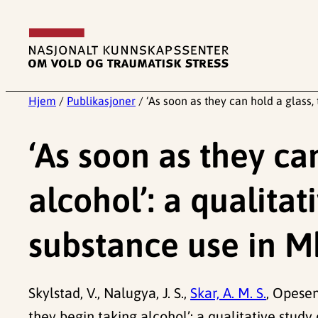
Hopp
til
innhold
Hjem
/
Publikasjoner
/
‘As soon as they can hold a glass,
‘As soon as they ca
alcohol’: a qualita
substance use in M
Skylstad, V., Nalugya, J. S.,
Skar, A. M. S.
, Opesen,
they begin taking alcohol’: a qualitative stud