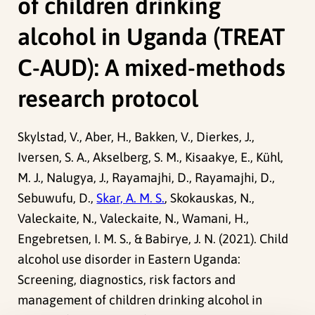
of children drinking
alcohol in Uganda (TREAT
C-AUD): A mixed-methods
research protocol
Skylstad, V., Aber, H., Bakken, V., Dierkes, J.,
Iversen, S. A., Akselberg, S. M., Kisaakye, E., Kühl,
M. J., Nalugya, J., Rayamajhi, D., Rayamajhi, D.,
Sebuwufu, D.,
Skar, A. M. S.
, Skokauskas, N.,
Valeckaite, N., Valeckaite, N., Wamani, H.,
Engebretsen, I. M. S., & Babirye, J. N. (2021). Child
alcohol use disorder in Eastern Uganda:
Screening, diagnostics, risk factors and
management of children drinking alcohol in