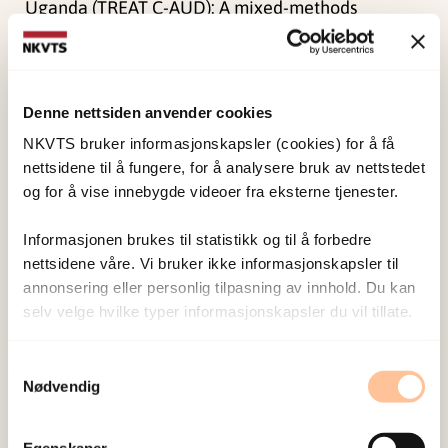
Uganda (TREAT C-AUD): A mixed-methods
research protocol.
BMJ Paediatrics Open, 5
(1), 1-
8. doi:
10.1136/bmjpo-2021-001214
Denne nettsiden anvender cookies
NKVTS bruker informasjonskapsler (cookies) for å få
Forskerne
nettsidene til å fungere, for å analysere bruk av nettstedet
og for å vise innebygde videoer fra eksterne tjenester.
Skar, Ane-Marthe
Solheim
Informasjonen brukes til statistikk og til å forbedre
nettsidene våre. Vi bruker ikke informasjonskapsler til
Forsker I
annonsering eller personlig tilpasning av innhold. Du kan
Vis profil
selv velge hvilke typer informasjonskapsler du vil tillate.
Samtykkevalg
Nødvendig
Publisert:
19. mars 2026
Sist redigert:
7. august 2026
Egenskaper