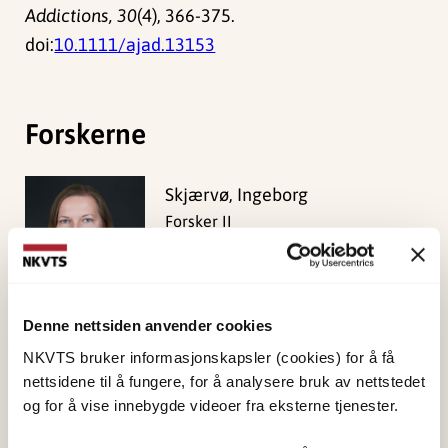
Addictions, 30
(4), 366-375.
doi:
10.1111/ajad.13153
Forskerne
Skjærvø, Ingeborg
Forsker II
Vis profil
Denne nettsiden anvender cookies
NKVTS bruker informasjonskapsler (cookies) for å få
Publisert:
19. mars 2026
nettsidene til å fungere, for å analysere bruk av nettstedet
Sist redigert:
7. august 2026
og for å vise innebygde videoer fra eksterne tjenester.