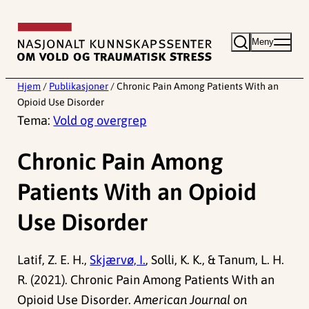
Hopp
til
Meny
innhold
Hjem
/
Publikasjoner
/
Chronic Pain Among Patients With an
Opioid Use Disorder
Tema:
Vold og overgrep
Chronic Pain Among
Patients With an Opioid
Use Disorder
Latif, Z. E. H.,
Skjærvø, I.
, Solli, K. K., & Tanum, L. H.
R. (2021). Chronic Pain Among Patients With an
Opioid Use Disorder.
American Journal on