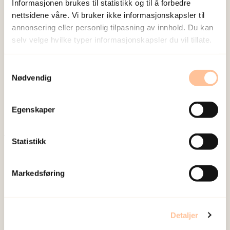
Informasjonen brukes til statistikk og til å forbedre
nettsidene våre. Vi bruker ikke informasjonskapsler til
annonsering eller personlig tilpasning av innhold. Du kan
selv velge hvilke typer informasjonskapsler du vil tillate.
NKVTS utvikler og sprer kunnskap og kompetanse
Samtykkevalg
om vold og traumatisk stress. Formålet er å bidra
Nødvendig
til å forebygge og redusere de helsemessige og
sosiale konsekvensene som vold og traumatisk
Egenskaper
stress kan medføre.
Statistikk
Om oss
Ansatte
Markedsføring
Ledige stillinger
Publikasjoner
Prosjekter
Detaljer
Seminarer og arrangementer