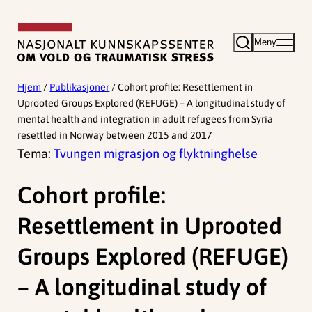
Hopp
til
Meny
innhold
Hjem
/
Publikasjoner
/
Cohort profile: Resettlement in
Uprooted Groups Explored (REFUGE) – A longitudinal study of
mental health and integration in adult refugees from Syria
resettled in Norway between 2015 and 2017
Tema:
Tvungen migrasjon og flyktninghelse
Cohort profile:
Resettlement in Uprooted
Groups Explored (REFUGE)
– A longitudinal study of