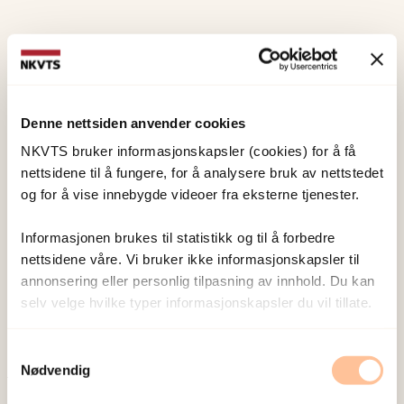
Forskerne
Andersen, Arnfinn Jomar
Denne nettsiden anvender cookies
Forsker II
NKVTS bruker informasjonskapsler (cookies) for å få
Vis profil
nettsidene til å fungere, for å analysere bruk av nettstedet
og for å vise innebygde videoer fra eksterne tjenester.
Nissen, Alexander
Informasjonen brukes til statistikk og til å forbedre
nettsidene våre. Vi bruker ikke informasjonskapsler til
Forsker II
annonsering eller personlig tilpasning av innhold. Du kan
Vis profil
selv velge hvilke typer informasjonskapsler du vil tillate.
Samtykkevalg
Nødvendig
Publisert:
19. mars 2026