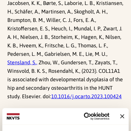
Jacobsen, K. K., Børte, S., Laborie, L. B., Kristiansen,
H., Schäfer, A., Martinsen, A., Skogholt, A. H.,
Brumpton, B. M., Willer, C. J., Fors, E. A.,
Kristoffersen, E. S., Heuch, I., Mundal, I. P., Zwart, J.
A. H., Nielsen, J. B., Storheim, K., Hagen, K., Nilsen,
K. B., Hveem, K., Fritsche, L. G., Thomas, L. F.,
Pedersen, L. M., Gabrielsen, M. E., Lie, M. U.,
Stensland, S.,
Zhou, W., Gundersen, T., Zayats, T.,
Winsvold, B. K. S., Rosendahl, K., (2023). COL11A1
is associated with developmental dysplasia of the
hip and secondary osteoarthritis in the HUNT
study. Elsevier. doi:
10.1016/j.ocarto.2023.100424
Forskerne