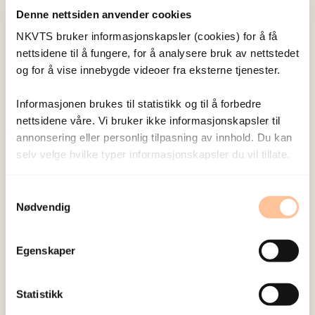
Denne nettsiden anvender cookies
Stensland, Synne Øien
NKVTS bruker informasjonskapsler (cookies) for å få
Forskningsleder
nettsidene til å fungere, for å analysere bruk av nettstedet
Vis profil
og for å vise innebygde videoer fra eksterne tjenester.
Informasjonen brukes til statistikk og til å forbedre
nettsidene våre. Vi bruker ikke informasjonskapsler til
annonsering eller personlig tilpasning av innhold. Du kan
Publisert:
19. mars 2026
selv velge hvilke typer informasjonskapsler du vil tillate.
Sist redigert:
8. august 2026
Samtykkevalg
Nødvendig
Egenskaper
NKVTS utvikler og sprer kunnskap og kompetanse
Statistikk
om vold og traumatisk stress. Formålet er å bidra