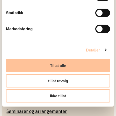
Statistikk
NKVTS utvikler og sprer kunnskap og kompetanse
Markedsføring
om vold og traumatisk stress. Formålet er å bidra
til å forebygge og redusere de helsemessige og
sosiale konsekvensene som vold og traumatisk
Detaljer
stress kan medføre.
Tillat alle
Om oss
Ansatte
tillat utvalg
Ledige stillinger
Publikasjoner
Ikke tillat
Prosjekter
Seminarer og arrangementer