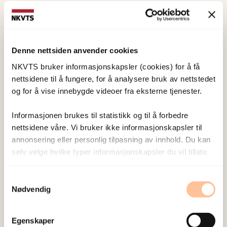
Birkeland, Marianne
Skogbrott
Forsker I
Denne nettsiden anvender cookies
Vis profil
NKVTS bruker informasjonskapsler (cookies) for å få
nettsidene til å fungere, for å analysere bruk av nettstedet
og for å vise innebygde videoer fra eksterne tjenester.
Jensen, Tine Kristin
Forsker I
Informasjonen brukes til statistikk og til å forbedre
Vis profil
nettsidene våre. Vi bruker ikke informasjonskapsler til
annonsering eller personlig tilpasning av innhold. Du kan
selv velge hvilke typer informasjonskapsler du vil tillate.
Samtykkevalg
Publisert:
19. mars 2026
Nødvendig
Sist redigert:
6. august 2026
Egenskaper