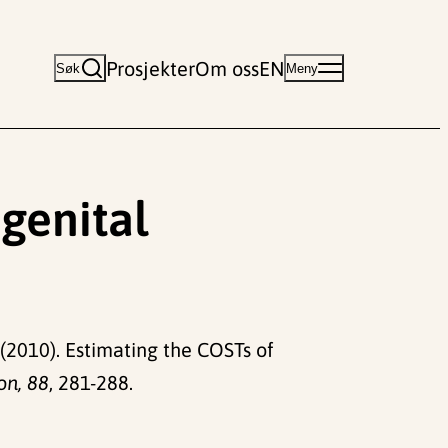
Prosjekter
Om oss
EN
Søk
Meny
genital
 (2010). Estimating the COSTs of
on, 88
, 281-288.