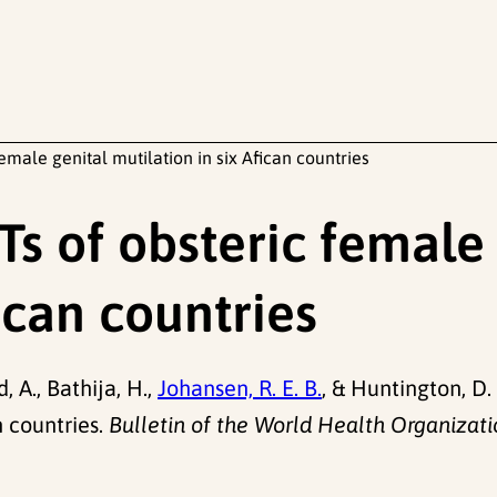
emale genital mutilation in six Afican countries
s of obsteric female 
fican countries
, A., Bathija, H.,
Johansen, R. E. B.
, & Huntington, D.
n countries.
Bulletin of the World Health Organizati