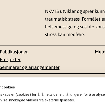
NKVTS utvikler og sprer kun
traumatisk stress. Formålet e
helsemessige og sosiale kon
stress kan medføre.
Publikasjoner
Meld
Prosjekter
Seminarer og arrangementer
esse
Kontakt
r cookies
apsler (cookies) for å få nettsidene til å fungere, for å analyse
en 1-3
22 59 55 00
 vise innebygde videoer fra eksterne tjenester.