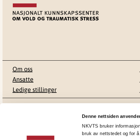
Om oss
Ansatte
Ledige stillinger
Postadresse
Besøksadr
Denne nettsiden anvende
NKVTS bruker informasjonsk
Pb. 181 Nydalen
Gullhaugvei
bruk av nettstedet og for å