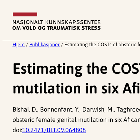
Hopp
til
innhold
Hjem
/
Publikasjoner
/
Estimating the COSTs of obsteric f
Estimating the COST
mutilation in six A
Bishai, D., Bonnenfant, Y., Darwish, M., Taghreed
obsteric female genital mutilation in six Afica
doi:
10.2471/BLT.09.064808