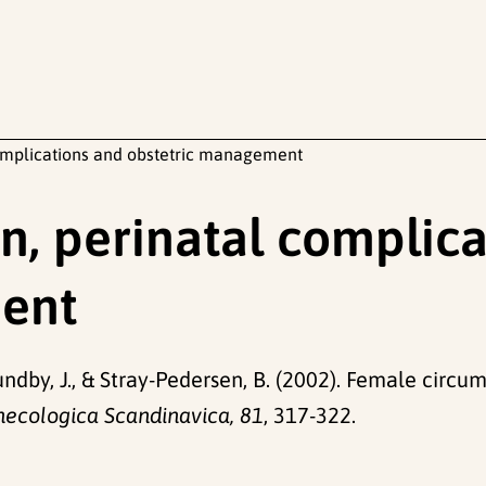
omplications and obstetric management
n, perinatal complica
ent
Sundby, J., & Stray-Pedersen, B. (2002). Female circ
necologica Scandinavica, 81
, 317-322.