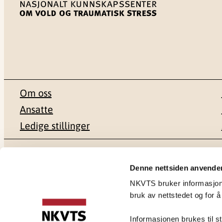
Om oss
Ansatte
Ledige stillinger
Postadresse
Besøksadr
Denne nettsiden anvende
NKVTS bruker informasjonsk
Pb. 181 Nydalen
Gullhaugvei
bruk av nettstedet og for å
0409 Oslo
0484 Oslo
Informasjonen brukes til st