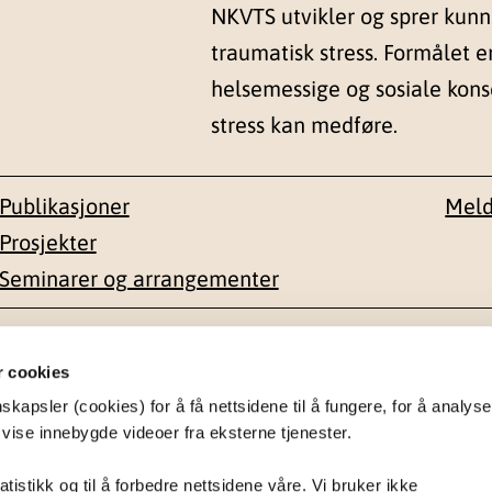
NKVTS utvikler og sprer kun
traumatisk stress. Formålet e
helsemessige og sosiale kon
stress kan medføre.
Publikasjoner
Meld
Prosjekter
Seminarer og arrangementer
esse
Kontakt
r cookies
apsler (cookies) for å få nettsidene til å fungere, for å analyse
en 1-3
22 59 55 00
 vise innebygde videoer fra eksterne tjenester.
postmottak@nkvts.no
atistikk og til å forbedre nettsidene våre. Vi bruker ikke