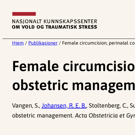
Hopp
til
innhold
Hjem
/
Publikasjoner
/
Female circumcision, perinatal c
Female circumcisio
obstetric managem
Vangen, S.,
Johansen, R. E. B.
, Stoltenberg, C., 
obstetric management.
Acta Obstetricia et Gy