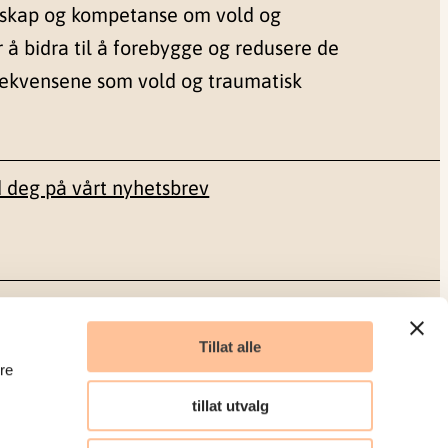
nskap og kompetanse om vold og
r å bidra til å forebygge og redusere de
sekvensene som vold og traumatisk
 deg på vårt nyhetsbrev
Sosiale medier
Tillat alle
re
Facebook
tillat utvalg
LinkedIn