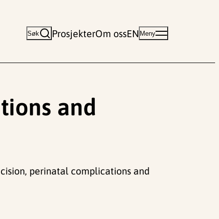
Prosjekter
Om oss
EN
Søk
Meny
tions and
umcision, perinatal complications and