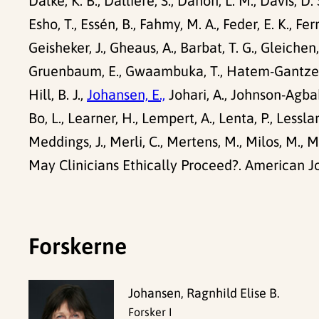
Dalke, K. B., Dallière, S., Danon, L. M., Davis, D. 
Esho, T., Essén, B., Fahmy, M. A., Feder, E. K., Ferr
Geisheker, J., Gheaus, A., Barbat, T. G., Gleichen,
Gruenbaum, E., Gwaambuka, T., Hatem-Gantzer, G
Hill, B. J.,
Johansen, E.,
Johari, A., Johnson-Agbakw
Bo, L., Learner, H., Lempert, A., Lenta, P., Lessla
Meddings, J., Merli, C., Mertens, M., Milos, M., 
May Clinicians Ethically Proceed?. American Jou
Forskerne
Johansen, Ragnhild Elise B.
Forsker I