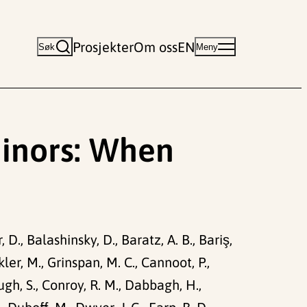
Prosjekter
Om oss
EN
Søk
Meny
Minors: When
 D., Balashinsky, D., Baratz, A. B., Bariş,
er, M., Grinspan, M. C., Cannoot, P.,
ugh, S., Conroy, R. M., Dabbagh, H.,