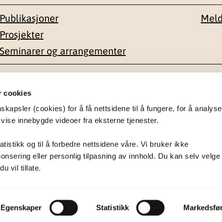
Publikasjoner
Meld
Prosjekter
Seminarer og arrangementer
esse
Kontakt
r cookies
apsler (cookies) for å få nettsidene til å fungere, for å analyse
en 1-3
22 59 55 00
 vise innebygde videoer fra eksterne tjenester.
postmottak@nkvts.no
atistikk og til å forbedre nettsidene våre. Vi bruker ikke
onsering eller personlig tilpasning av innhold. Du kan selv velge
 vil tillate.
Egenskaper
Statistikk
Markedsfø