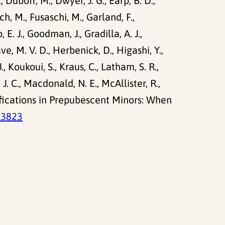
, Duboff, M., Dwyer, J. G., Earp, B. D.,
isch, M., Fusaschi, M., Garland, F.,
E. J., Goodman, J., Gradilla, A. J.,
 M. V. D., Herbenick, D., Higashi, Y.,
, Koukoui, S., Kraus, C., Latham, S. R.,
 J. C., Macdonald, N. E., McAllister, R.,
Modifications in Prepubescent Minors: When
53823