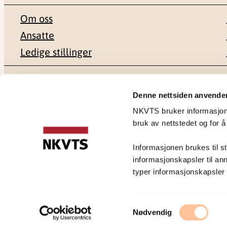
Om oss
Ansatte
Ledige stillinger
Postadresse
Besøksadr
Denne nettsiden anvende
NKVTS bruker informasjonsk
Pb. 181 Nydalen
Gullhaugvei
bruk av nettstedet og for å
0409 Oslo
0484 Oslo
Informasjonen brukes til st
informasjonskapsler til ann
typer informasjonskapsler du
Personvernerklæring
Samtykkevalg
Nødvendig