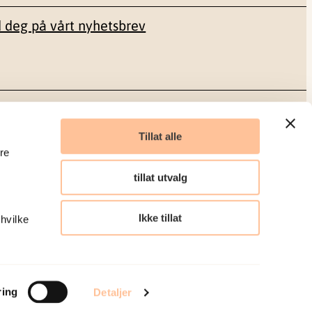
 deg på vårt nyhetsbrev
Sosiale medier
Tillat alle
re
Facebook
tillat utvalg
LinkedIn
Ikke tillat
 hvilke
Organisasjonsnummer: 986 304 096
ring
Detaljer