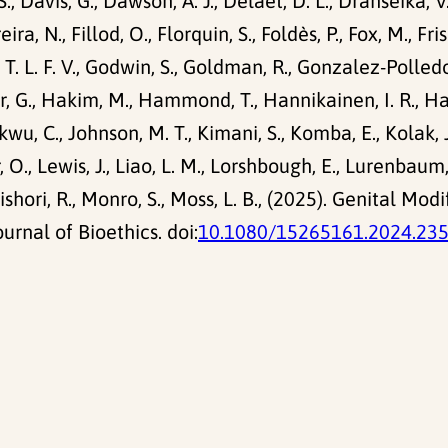
S., Davis, G., Dawson, A. J., Delaet, D. L., Dranseika, V.
eira, N., Fillod, O., Florquin, S., Foldès, P., Fox, M., Fr
 T. L. F. V., Godwin, S., Goldman, R., Gonzalez-Polledo, 
., Hakim, M., Hammond, T., Hannikainen, I. R., Have,
u, C., Johnson, M. T., Kimani, S., Komba, E., Kolak, J.
r, O., Lewis, J., Liao, L. M., Lorshbough, E., Lurenbaum,
Mishori, R., Monro, S., Moss, L. B., (2025). Genital 
rnal of Bioethics. doi:
10.1080/15265161.2024.23