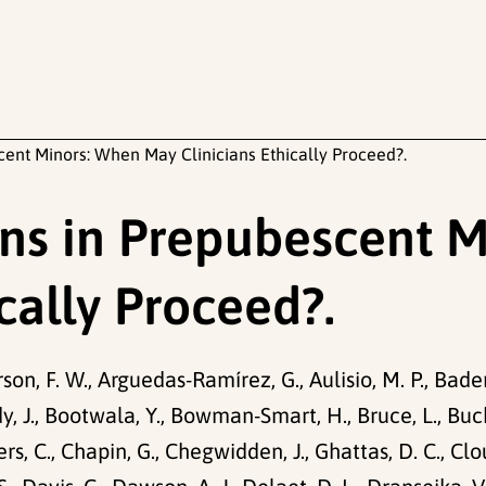
cent Minors: When May Clinicians Ethically Proceed?.
ons in Prepubescent 
cally Proceed?.
son, F. W., Arguedas-Ramírez, G., Aulisio, M. P., Bader,
, J., Bootwala, Y., Bowman-Smart, H., Bruce, L., Buckl
s, C., Chapin, G., Chegwidden, J., Ghattas, D. C., Clo