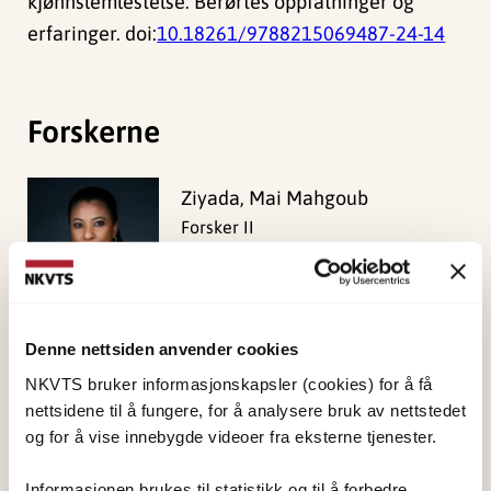
kjønnslemlestelse: Berørtes oppfatninger og
erfaringer. doi:
10.18261/9788215069487-24-14
Forskerne
Ziyada, Mai Mahgoub
Forsker II
Vis profil
Denne nettsiden anvender cookies
NKVTS bruker informasjonskapsler (cookies) for å få
Publisert:
19. mars 2026
nettsidene til å fungere, for å analysere bruk av nettstedet
Sist redigert:
7. august 2026
og for å vise innebygde videoer fra eksterne tjenester.
Informasjonen brukes til statistikk og til å forbedre