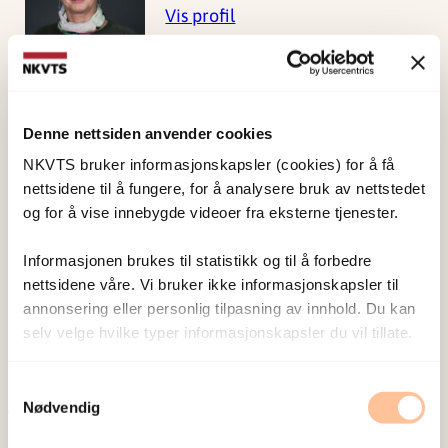
Vis profil
Stensland, Synne Øien
Denne nettsiden anvender cookies
Forskningsleder
Vis profil
NKVTS bruker informasjonskapsler (cookies) for å få
nettsidene til å fungere, for å analysere bruk av nettstedet
og for å vise innebygde videoer fra eksterne tjenester.
Wentzel-Larsen, Tore
Informasjonen brukes til statistikk og til å forbedre
Forsker emeritus
nettsidene våre. Vi bruker ikke informasjonskapsler til
annonsering eller personlig tilpasning av innhold. Du kan
Vis profil
selv velge hvilke typer informasjonskapsler du vil tillate.
Samtykkevalg
Nødvendig
Publisert:
19. mars 2026