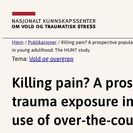
Hopp
til
innhold
Hjem
/
Publikasjoner
/
Killing pain? A prospective popul
in young adulthood. The HUNT study.
Tema:
Vold og overgrep
Killing pain? A pr
trauma exposure in
use of over-the-co