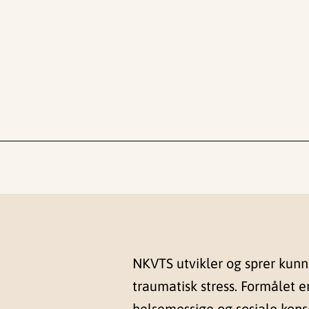
NKVTS utvikler og sprer kun
traumatisk stress. Formålet e
helsemessige og sosiale kon