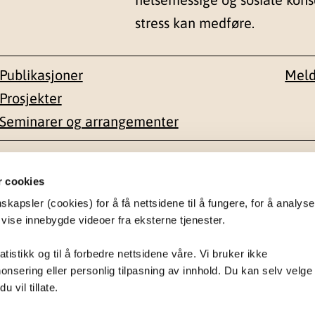
stress kan medføre.
Publikasjoner
Meld
Prosjekter
Seminarer og arrangementer
esse
Kontakt
r cookies
apsler (cookies) for å få nettsidene til å fungere, for å analyse
en 1-3
22 59 55 00
 vise innebygde videoer fra eksterne tjenester.
postmottak@nkvts.no
atistikk og til å forbedre nettsidene våre. Vi bruker ikke
onsering eller personlig tilpasning av innhold. Du kan selv velge
 vil tillate.