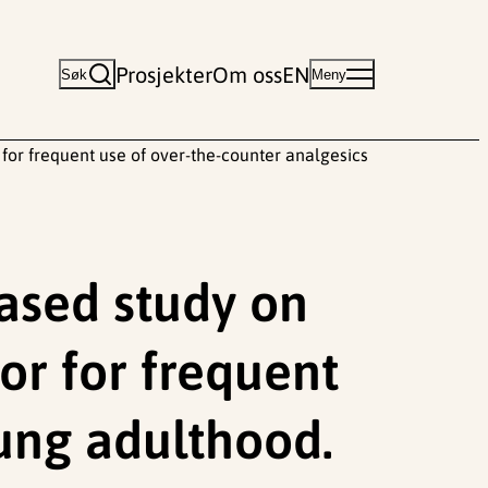
Prosjekter
Om oss
EN
Søk
Meny
 for frequent use of over-the-counter analgesics
based study on
or for frequent
oung adulthood.