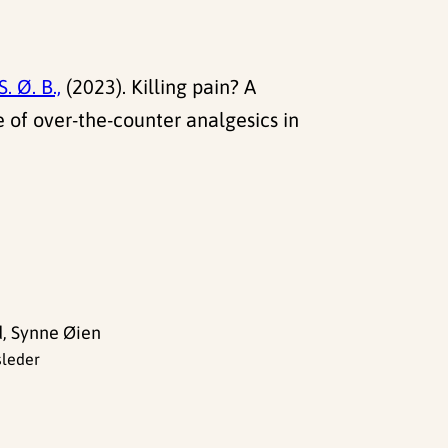
. Ø. B.,
(2023). Killing pain? A
 of over-the-counter analgesics in
d, Synne Øien
sleder