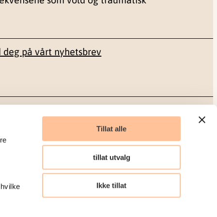
 deg på vårt nyhetsbrev
Sosiale medier
Tillat alle
re
Facebook
tillat utvalg
LinkedIn
Ikke tillat
 hvilke