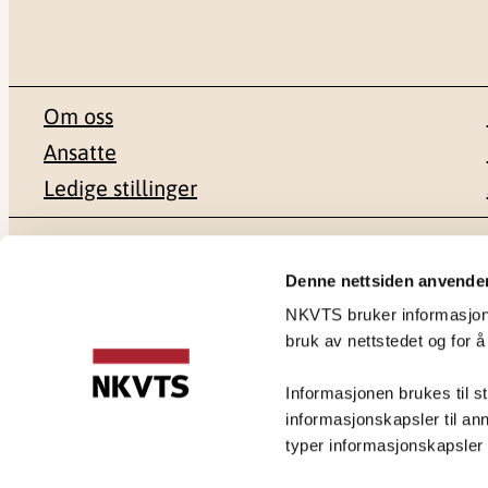
Om oss
Ansatte
Ledige stillinger
Postadresse
Besøksadr
Denne nettsiden anvende
NKVTS bruker informasjonsk
Pb. 181 Nydalen
Gullhaugvei
bruk av nettstedet og for å
0409 Oslo
0484 Oslo
Informasjonen brukes til st
informasjonskapsler til ann
typer informasjonskapsler du