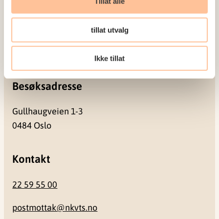
Tillat alle
Postadresse
tillat utvalg
Pb. 181 Nydalen
0409 Oslo
Ikke tillat
Besøksadresse
Gullhaugveien 1-3
0484 Oslo
Kontakt
22 59 55 00
postmottak@nkvts.no