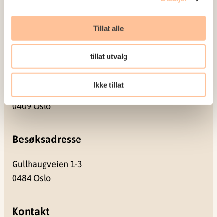
Prosjekter
Seminarer og arrangementer
Tillat alle
Meld deg på vårt nyhetsbrev
tillat utvalg
Postadresse
Ikke tillat
Pb. 181 Nydalen
0409 Oslo
Besøksadresse
Gullhaugveien 1-3
0484 Oslo
Kontakt