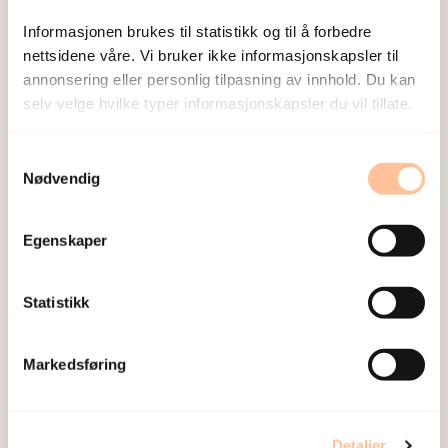
Sist redigert:
6. august 2026
Informasjonen brukes til statistikk og til å forbedre
nettsidene våre. Vi bruker ikke informasjonskapsler til
annonsering eller personlig tilpasning av innhold. Du kan
selv velge hvilke typer informasjonskapsler du vil tillate.
NKVTS utvikler og sprer kunnskap og kompetanse
Samtykkevalg
Nødvendig
om vold og traumatisk stress. Formålet er å bidra
til å forebygge og redusere de helsemessige og
Egenskaper
sosiale konsekvensene som vold og traumatisk
stress kan medføre.
Statistikk
Om oss
Markedsføring
Ansatte
Ledige stillinger
Publikasjoner
Detaljer