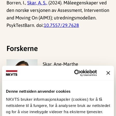
Borren, I.,
Skar, A. S.,
(2024). Måleegenskaper ved
den norske versjonen av Assessment, Intervention
and Moving On (AIM3); utredningsmodellen.
PsykTestBarn. doi:
10.7557/29.7628
Forskerne
Skar, Ane-Marthe
Solheim
Forsker I
Vis profil
Denne nettsiden anvender cookies
NKVTS bruker informasjonskapsler (cookies) for å få
nettsidene til å fungere, for å analysere bruk av nettstedet
Publisert:
19. mars 2026
og for å vise innebygde videoer fra eksterne tjenester.