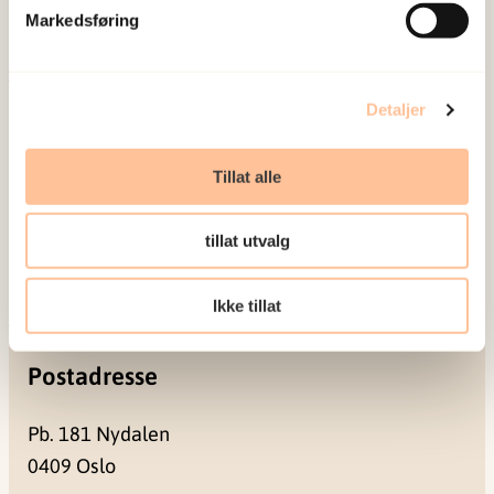
sosiale konsekvensene som vold og traumatisk
Markedsføring
stress kan medføre.
Om oss
Detaljer
Ansatte
Ledige stillinger
Tillat alle
Publikasjoner
Prosjekter
tillat utvalg
Seminarer og arrangementer
Meld deg på vårt nyhetsbrev
Ikke tillat
Postadresse
Pb. 181 Nydalen
0409 Oslo