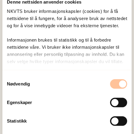
Stene, Lise Eilin
Denne nettsiden anvender cookies
Forsker I
NKVTS bruker informasjonskapsler (cookies) for å få
Vis profil
nettsidene til å fungere, for å analysere bruk av nettstedet
og for å vise innebygde videoer fra eksterne tjenester.
Informasjonen brukes til statistikk og til å forbedre
nettsidene våre. Vi bruker ikke informasjonskapsler til
Publisert:
19. mars 2026
annonsering eller personlig tilpasning av innhold. Du kan
selv velge hvilke typer informasjonskapsler du vil tillate.
Sist redigert:
8. august 2026
Samtykkevalg
Nødvendig
Egenskaper
NKVTS utvikler og sprer kunnskap og kompetanse
om vold og traumatisk stress. Formålet er å bidra
Statistikk
til å forebygge og redusere de helsemessige og