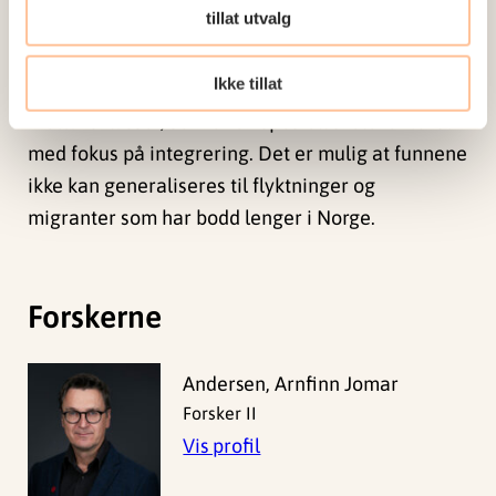
kulturer i lærerstaben kan bidra til at nykommere
tillat utvalg
føler seg sett og forstått.
Ikke tillat
Det er verdt å merke seg at studien fokuserer på
mottaksklasser, som er en spesiell skolekontekst
med fokus på integrering. Det er mulig at funnene
ikke kan generaliseres til flyktninger og
migranter som har bodd lenger i Norge.
Forskerne
Andersen, Arnfinn Jomar
Forsker II
Vis profil