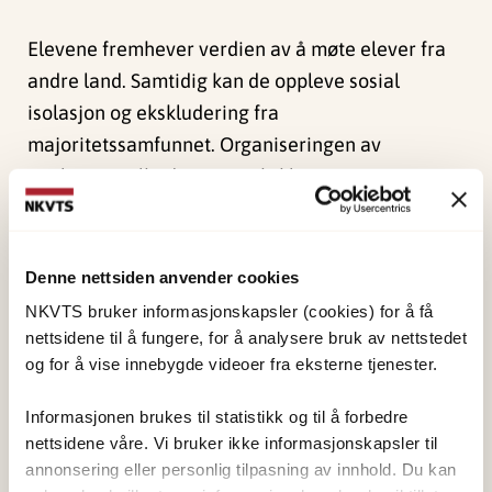
Elevene fremhever verdien av å møte elever fra
andre land. Samtidig kan de oppleve sosial
isolasjon og ekskludering fra
majoritetssamfunnet. Organiseringen av
opplæringstilbudet i mottaksklasser er noe
elevene opplever som segregering og skaper
grunnlag for distanser til andre elever på skolen.
Noen elever opplever diskriminering og
Denne nettsiden anvender cookies
fordommer, noe som kan ha negative
NKVTS bruker informasjonskapsler (cookies) for å få
konsekvenser for tilhørighet og motivasjon.
nettsidene til å fungere, for å analysere bruk av nettstedet
og for å vise innebygde videoer fra eksterne tjenester.
En positiv faktor for motivasjon og tilhørighet, er
Informasjonen brukes til statistikk og til å forbedre
mulighet til å uttrykke seg og følelsen av
nettsidene våre. Vi bruker ikke informasjonskapsler til
medbestemmelse. Nykommere bør ha mulighet til
annonsering eller personlig tilpasning av innhold. Du kan
å delta aktivt i skolesamfunnet og uttrykke sine