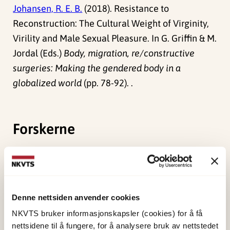
Johansen, R. E. B.
(2018). Resistance to
Reconstruction: The Cultural Weight of Virginity,
Virility and Male Sexual Pleasure. In G. Griffin & M.
Jordal (Eds.)
Body, migration, re/constructive
surgeries: Making the gendered body in a
globalized world
(pp. 78-92). .
Forskerne
Johansen, Ragnhild Elise
B.
Forsker I
Denne nettsiden anvender cookies
Vis profil
NKVTS bruker informasjonskapsler (cookies) for å få
nettsidene til å fungere, for å analysere bruk av nettstedet