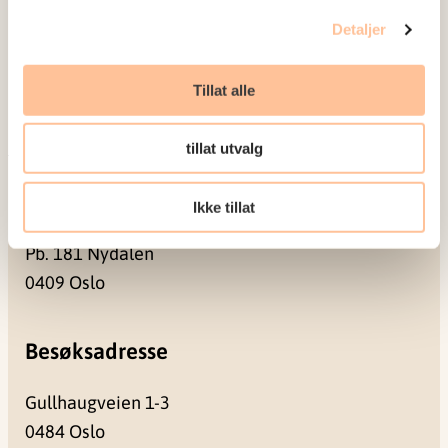
Ledige stillinger
Detaljer
Publikasjoner
Prosjekter
Tillat alle
Seminarer og arrangementer
Meld deg på vårt nyhetsbrev
tillat utvalg
Postadresse
Ikke tillat
Pb. 181 Nydalen
0409 Oslo
Besøksadresse
Gullhaugveien 1-3
0484 Oslo