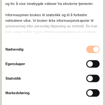
og for å vise innebygde videoer fra eksterne tjenester.
Publisert:
19. mars 2026
Informasjonen brukes til statistikk og til å forbedre
Sist redigert:
8. august 2026
nettsidene våre. Vi bruker ikke informasjonskapsler til
annonsering eller personlig tilpasning av innhold. Du kan
selv velge hvilke typer informasjonskapsler du vil tillate.
Samtykkevalg
Nødvendig
NKVTS utvikler og sprer kunnskap og kompetanse
om vold og traumatisk stress. Formålet er å bidra
Egenskaper
til å forebygge og redusere de helsemessige og
sosiale konsekvensene som vold og traumatisk
Statistikk
stress kan medføre.
Markedsføring
Om oss
Ansatte