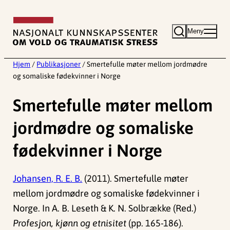
Hopp
til
Meny
innhold
Hjem
/
Publikasjoner
/
Smertefulle møter mellom jordmødre
og somaliske fødekvinner i Norge
Smertefulle møter mellom
jordmødre og somaliske
fødekvinner i Norge
Johansen, R. E. B.
(2011). Smertefulle møter
mellom jordmødre og somaliske fødekvinner i
Norge. In A. B. Leseth & K. N. Solbrække (Red.)
Profesjon, kjønn og etnisitet
(pp. 165-186).