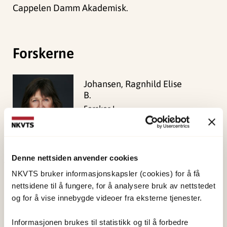
Cappelen Damm Akademisk.
Forskerne
Johansen, Ragnhild Elise
B.
Forsker I
Vis profil
Denne nettsiden anvender cookies
NKVTS bruker informasjonskapsler (cookies) for å få
Publisert:
19. mars 2026
nettsidene til å fungere, for å analysere bruk av nettstedet
Sist redigert:
8. august 2026
og for å vise innebygde videoer fra eksterne tjenester.
Informasjonen brukes til statistikk og til å forbedre