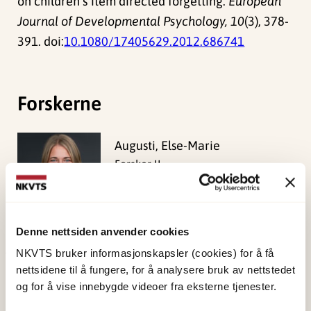
on children’s item directed forgetting.
European
Journal of Developmental Psychology, 10
(3), 378-
391. doi:
10.1080/17405629.2012.686741
Forskerne
Augusti, Else-Marie
Forsker II
Vis profil
Denne nettsiden anvender cookies
NKVTS bruker informasjonskapsler (cookies) for å få
Publisert:
19. mars 2026
nettsidene til å fungere, for å analysere bruk av nettstedet
og for å vise innebygde videoer fra eksterne tjenester.
Sist redigert:
6. august 2026