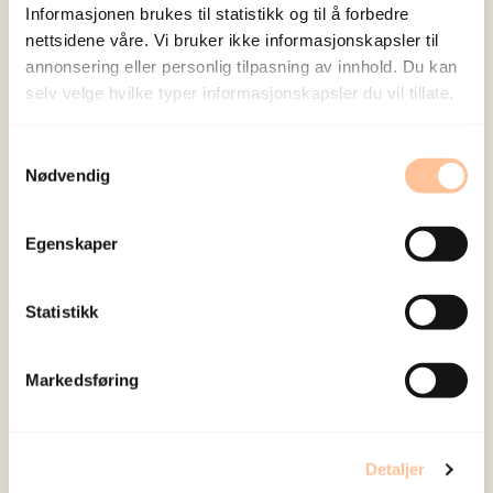
Informasjonen brukes til statistikk og til å forbedre
nettsidene våre. Vi bruker ikke informasjonskapsler til
annonsering eller personlig tilpasning av innhold. Du kan
selv velge hvilke typer informasjonskapsler du vil tillate.
NKVTS utvikler og sprer kunnskap og kompetanse
Samtykkevalg
om vold og traumatisk stress. Formålet er å bidra
Nødvendig
til å forebygge og redusere de helsemessige og
sosiale konsekvensene som vold og traumatisk
Egenskaper
stress kan medføre.
Statistikk
Om oss
Ansatte
Markedsføring
Ledige stillinger
Publikasjoner
Prosjekter
Detaljer