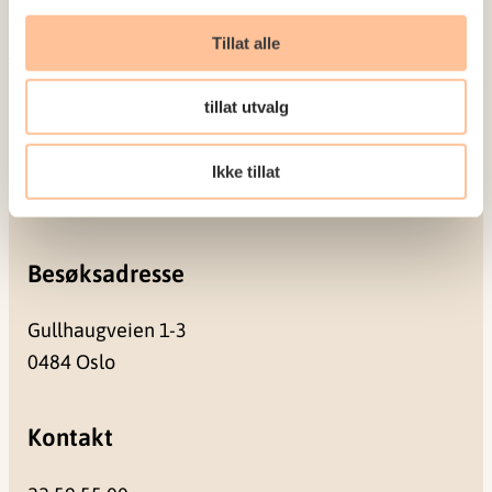
Seminarer og arrangementer
Meld deg på vårt nyhetsbrev
Tillat alle
Postadresse
tillat utvalg
Pb. 181 Nydalen
Ikke tillat
0409 Oslo
Besøksadresse
Gullhaugveien 1-3
0484 Oslo
Kontakt