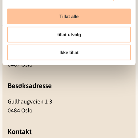
Prosjekter
Seminarer og arrangementer
Tillat alle
Meld deg på vårt nyhetsbrev
tillat utvalg
Postadresse
Ikke tillat
Pb. 181 Nydalen
0409 Oslo
Besøksadresse
Gullhaugveien 1-3
0484 Oslo
Kontakt