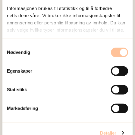
Informasjonen brukes til statistikk og til å forbedre
nettsidene våre. Vi bruker ikke informasjonskapsler til
annonsering eller personlig tilpasning av innhold. Du kan
selv velge hvilke typer informasjonskapsler du vil tillate.
NKVTS utvikler og sprer kunnskap og kompetanse
Samtykkevalg
Nødvendig
om vold og traumatisk stress. Formålet er å bidra
til å forebygge og redusere de helsemessige og
sosiale konsekvensene som vold og traumatisk
Egenskaper
stress kan medføre.
Statistikk
Om oss
Markedsføring
Ansatte
Ledige stillinger
Publikasjoner
Detaljer