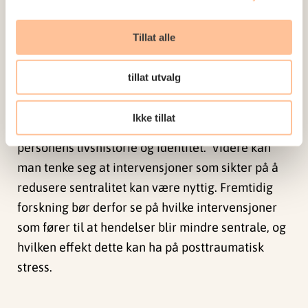
Disse funnene er viktige for hvordan personer
Tillat alle
med posttraumatisk stress bør møtes av
terapeuter og annet helsepersonell.
tillat utvalg
¬Intervensjoner for personer som har opplevd
traumatiske hendelser bør unngå å forsterke
Ikke tillat
prosesser som gir hendelsen en sentral plass for
personens livshistorie og identitet. Videre kan
man tenke seg at intervensjoner som sikter på å
redusere sentralitet kan være nyttig. Fremtidig
forskning bør derfor se på hvilke intervensjoner
som fører til at hendelser blir mindre sentrale, og
hvilken effekt dette kan ha på posttraumatisk
stress.