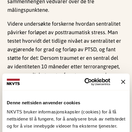
sammenhengen vedvarer over de tre
målingspunktene.
Videre undersøkte forskerne hvordan sentralitet
påvirker forløpet av posttraumatisk stress. Man
testet hvorvidt det tidlige nivået av sentralitet er
avgjørende for grad og forløp av PTSD, og fant
støtte for det: Dersom traumet er en sentral del
av identiteten 10 måneder etter terrorangrepet,
er sannsynligheten stor for at man scorer høyere
på posttraumatisk stress både på dette
målingspunktet og senere.
Denne nettsiden anvender cookies
Dette tyder på at sentralitet er med på å sette i
NKVTS bruker informasjonskapsler (cookies) for å få
gang et forløp med høyere nivå av posttraumatisk
nettsidene til å fungere, for å analysere bruk av nettstedet
stress, som vedvarer over tid. Det ser altså ut til
og for å vise innebygde videoer fra eksterne tjenester.
at tidlig sentralitet er avgjørende for hvordan