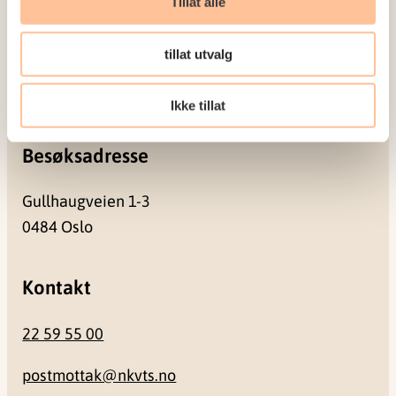
Tillat alle
Postadresse
tillat utvalg
Pb. 181 Nydalen
0409 Oslo
Ikke tillat
Besøksadresse
Gullhaugveien 1-3
0484 Oslo
Kontakt
22 59 55 00
postmottak@nkvts.no