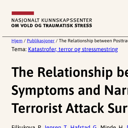
Hopp
til
innhold
Hjem
/
Publikasjoner
/
The Relationship between Posttra
Tema:
Katastrofer, terror og stressmestring
The Relationship b
Symptoms and Narr
Terrorist Attack Sur
Filkukova, P.,
Jensen, T.,
Hafstad, G.,
Minde, H.,