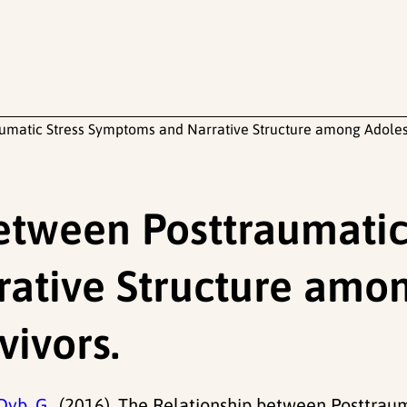
umatic Stress Symptoms and Narrative Structure among Adolesce
etween Posttraumatic
ative Structure amo
vivors.
Dyb, G.,
(2016). The Relationship between Posttrau