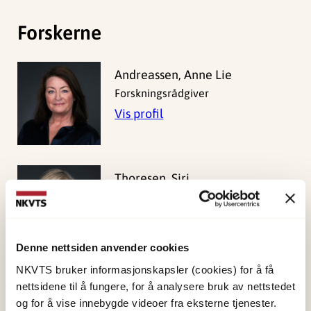
Forskerne
Andreassen, Anne Lie
Forskningsrådgiver
Vis profil
Thoresen, Siri
Forsker I
Vis profil
Denne nettsiden anvender cookies
NKVTS bruker informasjonskapsler (cookies) for å få
nettsidene til å fungere, for å analysere bruk av nettstedet
Publisert:
19. mars 2026
og for å vise innebygde videoer fra eksterne tjenester.