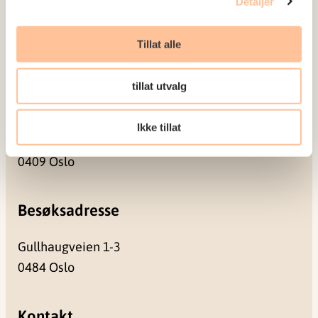
Detaljer
Prosjekter
Seminarer og arrangementer
Tillat alle
Meld deg på vårt nyhetsbrev
tillat utvalg
Postadresse
Ikke tillat
Pb. 181 Nydalen
0409 Oslo
Besøksadresse
Gullhaugveien 1-3
0484 Oslo
Kontakt