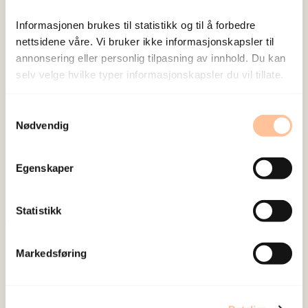
Sist redigert:
6. august 2026
Informasjonen brukes til statistikk og til å forbedre
nettsidene våre. Vi bruker ikke informasjonskapsler til
annonsering eller personlig tilpasning av innhold. Du kan
selv velge hvilke typer informasjonskapsler du vil tillate.
Samtykkevalg
NKVTS utvikler og sprer kunnskap og kompetanse
Nødvendig
om vold og traumatisk stress. Formålet er å bidra
til å forebygge og redusere de helsemessige og
Egenskaper
sosiale konsekvensene som vold og traumatisk
stress kan medføre.
Statistikk
Om oss
Markedsføring
Ansatte
Ledige stillinger
Publikasjoner