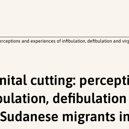
erceptions and experiences of infibulation, defibulation and v
ital cutting: percept
bulation, defibulation
Sudanese migrants i