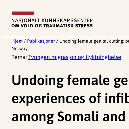
Hopp
til
innhold
Hjem
/
Publikasjoner
/
Undoing female genital cutting: p
Norway
Tema:
Tvungen migrasjon og flyktninghelse
Undoing female gen
experiences of infi
among Somali and 