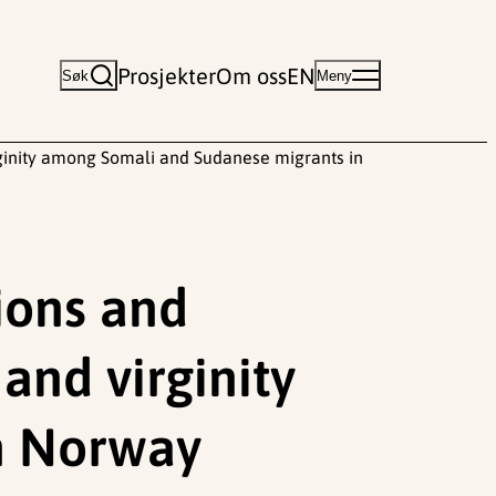
Prosjekter
Om oss
EN
Søk
Meny
irginity among Somali and Sudanese migrants in
ions and
 and virginity
n Norway