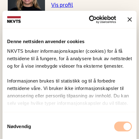
Vis profil
Hafstad, Gertrud Sofie
Denne nettsiden anvender cookies
Forskningsleder
Vis profil
NKVTS bruker informasjonskapsler (cookies) for å få
nettsidene til å fungere, for å analysere bruk av nettstedet
og for å vise innebygde videoer fra eksterne tjenester.
Wentzel-Larsen, Tore
Informasjonen brukes til statistikk og til å forbedre
Forsker emeritus
nettsidene våre. Vi bruker ikke informasjonskapsler til
annonsering eller personlig tilpasning av innhold. Du kan
Vis profil
selv velge hvilke typer informasjonskapsler du vil tillate.
Samtykkevalg
Nødvendig
Publisert:
19. mars 2026