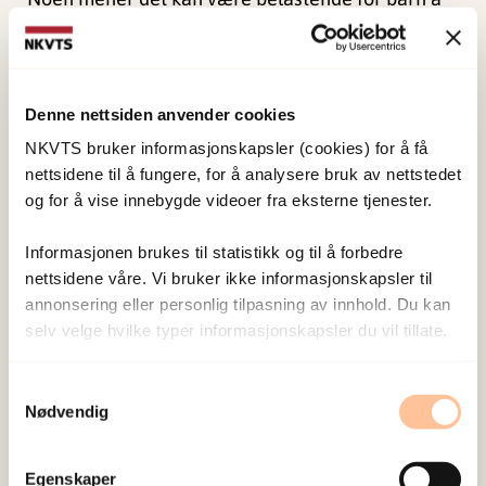
snakke om vold de selv har vært utsatt for.
Forskningen gir et mer nyansert bilde.
Et mindretall av barna opplever ubehag
Denne nettsiden anvender cookies
underveis. Samtidig sier de fleste at deltakelsen
NKVTS bruker informasjonskapsler (cookies) for å få
er viktig og nyttig. Mange opplever det som en
nettsidene til å fungere, for å analysere bruk av nettstedet
og for å vise innebygde videoer fra eksterne tjenester.
lettelse å få fortelle.
Informasjonen brukes til statistikk og til å forbedre
Gode rutiner er avgjørende. Det gjelder tydelig
nettsidene våre. Vi bruker ikke informasjonskapsler til
informasjon, mulighet til å trekke seg og støtte
annonsering eller personlig tilpasning av innhold. Du kan
underveis.
selv velge hvilke typer informasjonskapsler du vil tillate.
Samtykke er en prosess
Samtykkevalg
Nødvendig
Samtykke bør ikke være en engangshandling. Det
bør følges opp gjennom hele forskningen.
Egenskaper