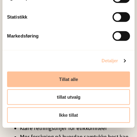
Studier viser at barn kan følges opp med enkle
Statistikk
pauser og spørsmål underveis. Dette gir dem
kontroll og trygghet.
Markedsføring
I digitale spørreskjemaer bør det være lett å ta
pause eller avslutte når som helst.
Detaljer
Anbefalte endringer
Tillat alle
Studien anbefaler klare endringer:
tillat utvalg
En tydelig aldersgrense, gjerne rundt 13 år
Mer bruk av passivt foreldresamtykke der
Ikke tillat
det er nødvendig
Klare retningslinjer for etikkomiteer
Mer forskning på hvordan samtykke best kan