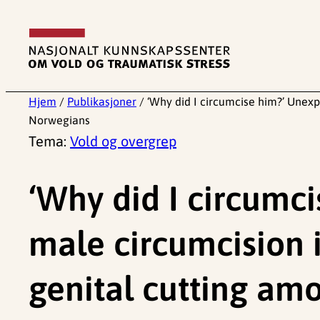
Hopp
til
innhold
Hjem
/
Publikasjoner
/
‘Why did I circumcise him?’ Unexp
Norwegians
Tema:
Vold og overgrep
‘Why did I circumc
male circumcision i
genital cutting am