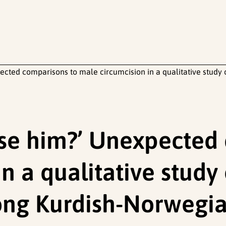
ected comparisons to male circumcision in a qualitative study
ise him?’ Unexpected
n a qualitative study
ong Kurdish-Norwegi