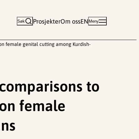
Prosjekter
Om oss
EN
Søk
Meny
 on female genital cutting among Kurdish-
 comparisons to
 on female
ans