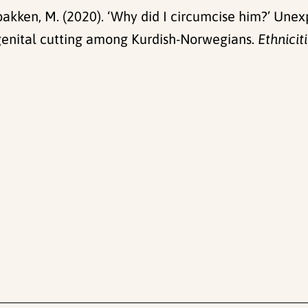
bakken, M. (2020). ‘Why did I circumcise him?’ Un
 genital cutting among Kurdish-Norwegians.
Ethnicit