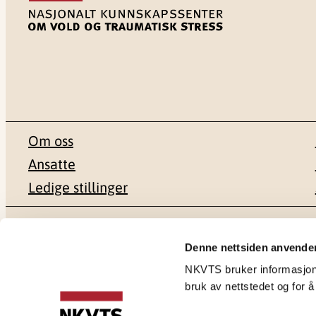
Om oss
Ansatte
Ledige stillinger
Postadresse
Besøksadr
Denne nettsiden anvende
NKVTS bruker informasjonsk
Pb. 181 Nydalen
Gullhaugvei
bruk av nettstedet og for å
0409 Oslo
0484 Oslo