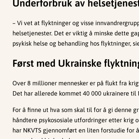
Underforbruk av helsetjenes
– Vi vet at flyktninger og visse innvandrergrup
helsetjenester. Det er viktig å minske dette g
psykisk helse og behandling hos flyktninger, si
Først med Ukrainske flyktnin
Over 8 millioner mennesker er på flukt fra kri
Det har allerede kommet 40 000 ukrainere til N
For å finne ut hva som skal til for å gi denne 
håndtere psykososiale utfordringer etter krig og
har NKVTS gjennomført en liten forstudie for 