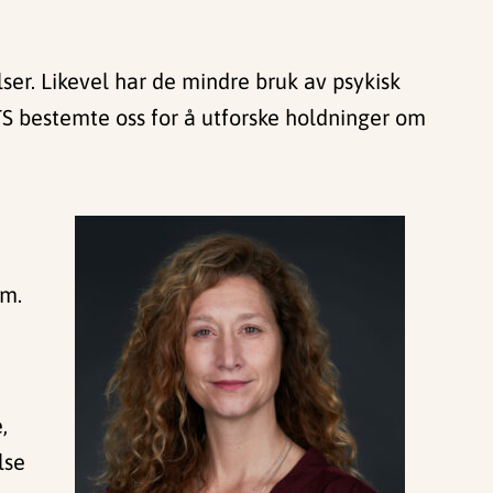
lser. Likevel har de mindre bruk av psykisk
VTS bestemte oss for å utforske holdninger om
om.
,
lse