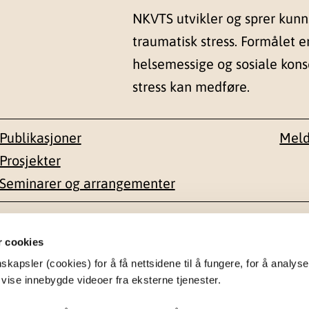
NKVTS utvikler og sprer kun
traumatisk stress. Formålet e
helsemessige og sosiale kon
stress kan medføre.
Publikasjoner
Meld
Prosjekter
Seminarer og arrangementer
esse
Kontakt
r cookies
apsler (cookies) for å få nettsidene til å fungere, for å analyse
en 1-3
22 59 55 00
 vise innebygde videoer fra eksterne tjenester.