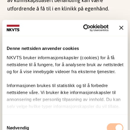
av kunnskapsbasert behandling kan være
utfordrende å få til i en klinikk på egenhånd.
– God implementering krever at hele klinikken
deltar. Det vil si at ledere og behandlere fra
samme poliklinikk/avdeling drar i samme retning,
sier han.
Denne nettsiden anvender cookies
NKVTS bruker informasjonskapsler (cookies) for å få
For å kunne møte utfordringene rundt
nettsidene til å fungere, for å analysere bruk av nettstedet
implementeringen av nye behandlingsmetoder vil
og for å vise innebygde videoer fra eksterne tjenester.
klinikkene som deltar i prosjektet delta i et
Informasjonen brukes til statistikk og til å forbedre
implementeringsprogram kalt
Leadership and
nettsidene våre. Vi bruker ikke informasjonskapsler til
Organizational Change for Implementation
annonsering eller personlig tilpasning av innhold. Du kan
(LOCI)
. Programmet er rettet mot å støtte hele
selv velge hvilke typer informasjonskapsler du vil tillate.
poliklinikken å implementere de nye metodene,
med et særskilt fokus på ledelse. Dette innebærer
Samtykkevalg
Nødvendig
tett oppfølging av ledelsen i poliklinikken i ett år