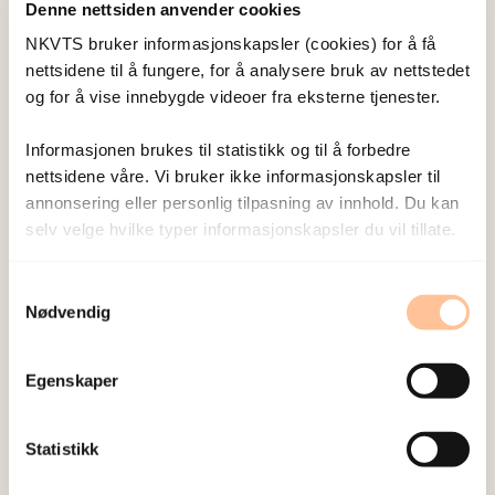
institusjonell tillit enn den generelle
Denne nettsiden anvender cookies
befolkningen, sier Nilsen.
NKVTS bruker informasjonskapsler (cookies) for å få
nettsidene til å fungere, for å analysere bruk av nettstedet
Planverk for helseberedskap
og for å vise innebygde videoer fra eksterne tjenester.
Informasjonen brukes til statistikk og til å forbedre
Nilsen har også sett på myndighetenes
nettsidene våre. Vi bruker ikke informasjonskapsler til
terrorberedskap. For å finne ut hva som former og
annonsering eller personlig tilpasning av innhold. Du kan
karakteriserer myndighetenes respons til
selv velge hvilke typer informasjonskapsler du vil tillate.
helseplager i befolkningen etter terrorangrep,
Samtykkevalg
har hun analysert planer og retningslinjer for
Nødvendig
helseoppfølging etter terror i Norge, Frankrike og
Belgia.
Egenskaper
– Det finnes forslag internasjonalt til anbefalte
fremgangsmåter, men det er fremdeles mye vi
Statistikk
ikke vet om hvordan man best kan legge opp