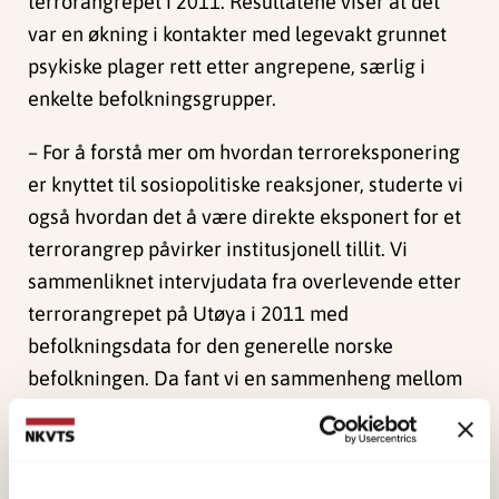
terrorangrepet i 2011. Resultatene viser at det
var en økning i kontakter med legevakt grunnet
psykiske plager rett etter angrepene, særlig i
enkelte befolkningsgrupper.
– For å forstå mer om hvordan terroreksponering
er knyttet til sosiopolitiske reaksjoner, studerte vi
også hvordan det å være direkte eksponert for et
terrorangrep påvirker institusjonell tillit. Vi
sammenliknet intervjudata fra overlevende etter
terrorangrepet på Utøya i 2011 med
befolkningsdata for den generelle norske
befolkningen. Da fant vi en sammenheng mellom
psykiske helseplager og lavere institusjonell tillit
hos de direkte berørte. Samtidig fant vi at de
direkte berørte ikke nødvendigvis har lavere