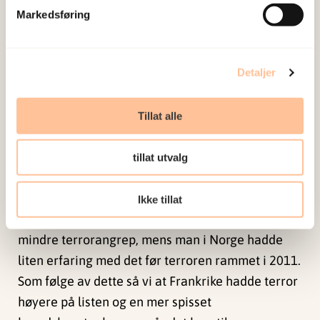
helseoppfølging etter terror. Tilnærmingen til
Markedsføring
helse- og psykososial oppfølging varierte til dels
stort mellom de studerte landene, sier Nilsen.
Detaljer
Ved siden av internasjonale retningslinjer har
også landets historie, forutsetninger, helsesystem
Tillat alle
og politisk system stor innflytelse på de ulike
måtene land forbereder seg mot terror på.
tillat utvalg
– Vi så at landenes tidligere erfaringer med
terrorangrep var viktige for å forstå eksisterende
Ikke tillat
planer. Frankrike har opplevd flere større og
mindre terrorangrep, mens man i Norge hadde
liten erfaring med det før terroren rammet i 2011.
Som følge av dette så vi at Frankrike hadde terror
høyere på listen og en mer spisset