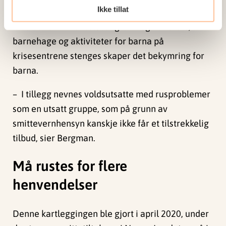
Ikke tillat
stenges skaper det bekymring for de voldsutsatte
med etnisk minoritetsbakgrunn og når skole,
barnehage og aktiviteter for barna på
krisesentrene stenges skaper det bekymring for
barna.
– I tillegg nevnes voldsutsatte med rusproblemer
som en utsatt gruppe, som på grunn av
smittevernhensyn kanskje ikke får et tilstrekkelig
tilbud, sier Bergman.
Må rustes for flere
henvendelser
Denne kartleggingen ble gjort i april 2020, under