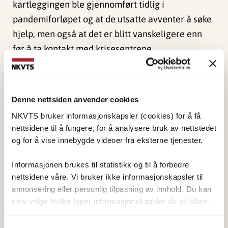
kartleggingen ble gjennomført tidlig i
pandemiforløpet og at de utsatte avventer å søke
hjelp, men også at det er blitt vanskeligere enn
før å ta kontakt med krisesentrene.
– Flere rapporterte om at det var ubehagelig
stille, som tyder på at de forventet en økning når
Denne nettsiden anvender cookies
tiltakene blir mindre strenge, sier Bergman.
NKVTS bruker informasjonskapsler (cookies) for å få
En tredjedel av krisesentrene oppgir at
nettsidene til å fungere, for å analysere bruk av nettstedet
og for å vise innebygde videoer fra eksterne tjenester.
koronakrisen og smitteverntiltak blir brukt som
del av kontrollen eller volden som deres brukere
Informasjonen brukes til statistikk og til å forbedre
utsettes for.
nettsidene våre. Vi bruker ikke informasjonskapsler til
annonsering eller personlig tilpasning av innhold. Du kan
– Det kan være at voldsutøver bestemmer hvilke
selv velge hvilke typer informasjonskapsler du vil tillate.
smittevernregler som skal gjelde i parforholdet,
at voldsutøver lager egne koronaregler, at